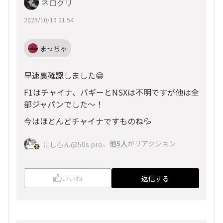
ネログリ
2025/10/19 21:54
まっちゃ
早速裏確認しました😁
F1はチャイナ、バギーとNSXは不明ですが他は全
部ジャパンでした〜！
今はほとんどチャイナですものね💦
、
他5人
がリアクション
にしもん@50s pro
いいね
返信する