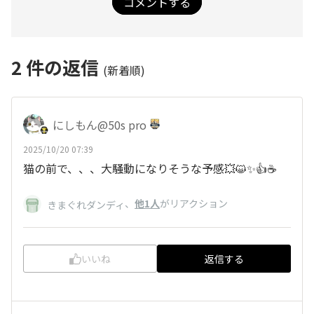
コメントする
2
件の返信
(新着順)
にしもん@50s pro
2025/10/20 07:39
猫の前で、、、大騒動になりそうな予感💥😺✨👍☕
、
他1人
がリアクション
きまぐれダンディ
いいね
返信する