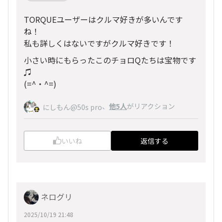
TORQUEユーザーはクルマ好きが多いんです
ね！
私も詳しくはないですがクルマ好きです！
小さい時にもらったこのチョロQたちは宝物です
♫
(=^・^=)
、
他5人
がリアクション
にしもん@50s pro
いいね
返信する
ネログリ
2025/10/19 21:48