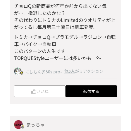
チョロQの新商品が何年か前から出てない気
が…。撤退したのかな？
その代わりにトミカのLimitedのクオリティが上
がってるし毎月第三土曜日は新車発売。
トミカ→チョロQ→プラモデル→ラジコン→自転
車→バイク→自動車
このパターンの人生です
TORQUEStyleユーザーには多いかも。🦆
、
他5人
がリアクション
にしもん@50s pro
いいね
返信する
まっちゃ