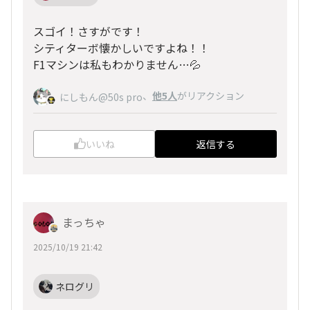
スゴイ！さすがです！
シティターボ懐かしいですよね！！
F1マシンは私もわかりません…💦
、
他5人
がリアクション
にしもん@50s pro
いいね
返信する
まっちゃ
2025/10/19 21:42
ネログリ