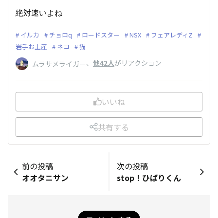
絶対速いよね
イルカ
チョロq
ロードスター
NSX
フェアレディZ
岩手お土産
ネコ
猫
、
他42人
がリアクション
ムラサメライガー
いいね
共有する
前の投稿
次の投稿
オオタニサン
stop！ひばりくん