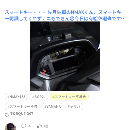
スマートキー・・・
先月納車のNMAXくん、スマートキ
ー認識してくれずナニもできん😢今日は有給休暇👷です。
スマートキー：電池交換した。スクータ電圧：13.2vメー
ターのスマートキー灯：たまに点滅バイク屋さんにライン
したので、始業 返信待ちです。
NMAX155
SG92J
スマートキー不具合
スマートキー不良
YAMAHA
ヤマハ
TORQUE G07
4
40