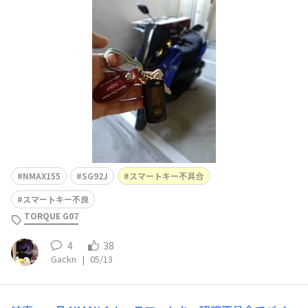
た。代車JOG125くん 燃費40km/L、ハロゲン球が良い感
じです。荒れた路面だと、足がバタバタして疲れる。エン
ジンは同じ感じな音でウルさい(NMAXも)、遅くはないが
ドラムブレーキだと怖いね。
NMAX155
SG92J
スマートキー不具合
スマートキー不良
TORQUE G07
4
38
Gackn
|
05/13