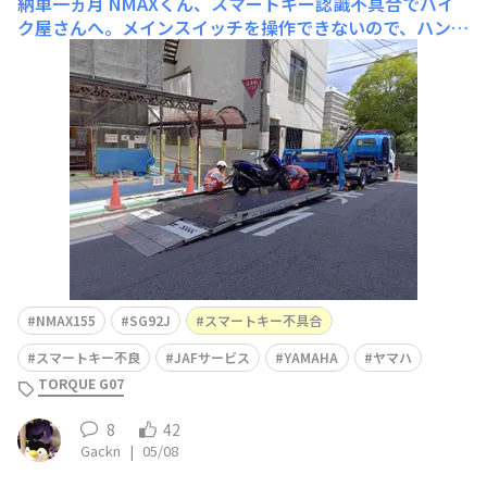
納車一ヵ月
NMAXくん、スマートキー認識不具合でバイ
ク屋さんへ。メインスイッチを操作できないので、ハンド
ルロック解錠できず💦 マンション修繕中の足場で間口狭
く、JAF員２人＋わたし ３人で、前輪を台車に乗せ駐輪場
から引きずり出しバイク屋さんへ運んでもらいました。バ
イク保険のロードサービスだと、どこまで無料なん
NMAX155
SG92J
スマートキー不具合
スマートキー不良
JAFサービス
YAMAHA
ヤマハ
TORQUE G07
8
42
Gackn
|
05/08