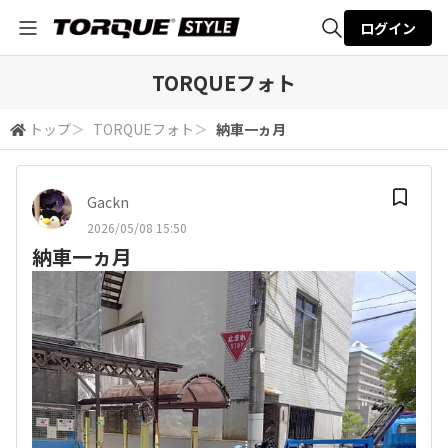
ログイン
全体検索
TORQUEフォト
トップ
＞
TORQUEフォト
＞
納車一ヵ月
検索
Gackn
2026/05/08 15:50
納車一ヵ月