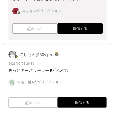
がリアクション
まっちゃ
いいね
返信する
にしもん@50s pro
2026/05/08 20:30
きっとキーバッテリー🔋💥😀⁉️🍺
、
他4人
がリアクション
ヤタ
いいね
返信する