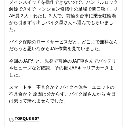
メインスイッチを操作できないので、ハンドルロック
解錠できず💦 マンション修繕中の足場で間口狭く、J
AF員２人＋わたし ３人で、前輪を台車に乗せ駐輪場
から引きずり出しバイク屋さんへ運んでもらいまし
た。
バイク保険のロードサービスだと、どこまで無料なん
だらうと思いながらJAF作業を見ていました。
今回のJAFだと、先発で普通のJAF車さんでバッテリ
やヒューズなど確認、その後 JAFキャリアカーきま
した。
スマートキー不具合か？ バイク本体キーユニットの
不具合か？ 原因は分からず、バイク屋さんから 今日
は乗って帰れませんでした。
TORQUE G07