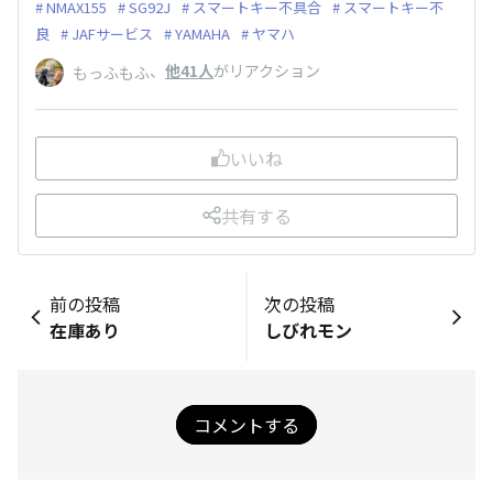
NMAX155
SG92J
スマートキー不具合
スマートキー不
良
JAFサービス
YAMAHA
ヤマハ
、
他41人
がリアクション
もっふもふ
いいね
共有する
前の投稿
次の投稿
在庫あり
しびれモン
コメントする