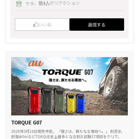
、
他4人
がリアクション
ヤタ
いいね
返信する
TORQUE G07
2026年3月18日発売予定。 「強さは、新たなる境地へ。」 耐泥水、
耐海水5mなどTORQUE史上最多となる耐久試験37項目をクリア。