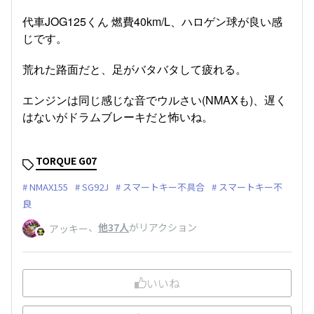
代車JOG125くん 燃費40km/L、ハロゲン球が良い感
じです。
荒れた路面だと、足がバタバタして疲れる。
エンジンは同じ感じな音でウルさい(NMAXも)、遅く
はないがドラムブレーキだと怖いね。
TORQUE G07
NMAX155
SG92J
スマートキー不具合
スマートキー不
良
、
他37人
がリアクション
アッキー
いいね