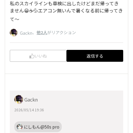
私のスカイラインも車検に出したけどまだ帰ってき
ません😀☕💦エアコン無いんで暑くなる前に帰ってき
て〜
、
他2人
がリアクション
Gackn
いいね
返信する
Gackn
2026/05/14 19:36
にしもん@50s pro