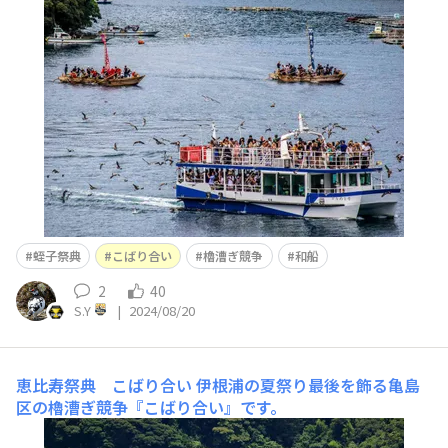
た。😄
蛭子祭典
こばり合い
櫓漕ぎ競争
和船
2
40
S.Y
|
2024/08/20
恵比寿祭典 こばり合い
伊根浦の夏祭り最後を飾る亀島
区の櫓漕ぎ競争『こばり合い』です。