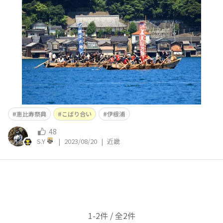
恵比寿祭典
こばり合い
伊根浦
48
S.Y
|
2023/08/20
|
近畿
1-2件 / 全2件