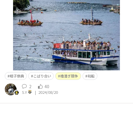
た。😄
蛭子祭典
こばり合い
櫓漕ぎ競争
和船
2
40
S.Y
|
2024/08/20