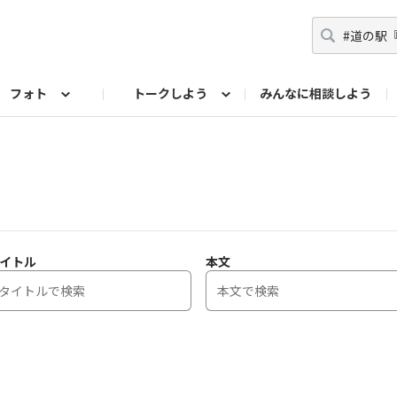
フォト
トークしよう
みんなに相談しよう
らせ
07公式サイト
TORQUEサークル
フォト企画アーカイブ
編集部のつぶやき（アーカイブ）
歴代モデル
【会員限定】ニュース
イトル
本文