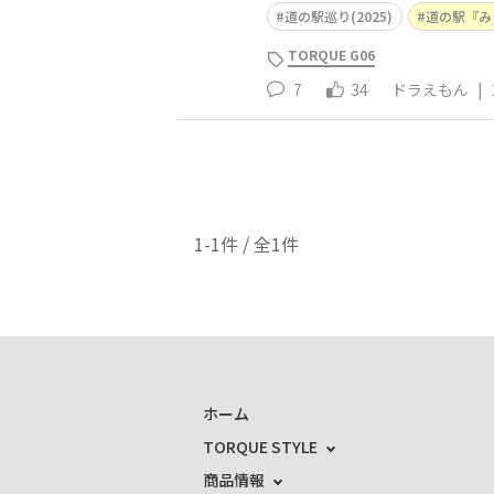
道の駅巡り(2025)
道の駅『み
TORQUE G06
7
34
ドラえもん
|
1-1件 / 全1件
ホーム
TORQUE STYLE
商品情報