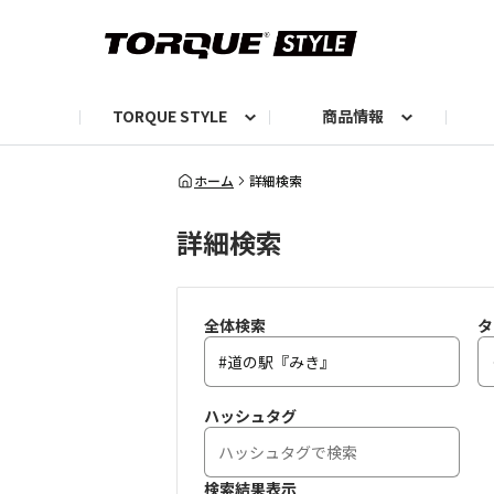
TORQUE STYLE
商品情報
お知らせ
TORQUEニュース
TORQUEフォト
自己紹介しよう
編集部の日常フォト
TORQUIZ【投票企画】
TORQUEトーク
G07エピソード投稿📸
よみもの
編集部からのおし
G
ホーム
詳細検索
詳細検索
全体検索
タ
ハッシュタグ
検索結果表示