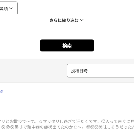
昇順
さらに絞り込む
検索
投稿日時
☺️
リとお散歩で〜す。☺️マッタリし過ぎて汗だくです。🥵入って直ぐに見え
😰😰暑さで熱中症の症状出てたのかな〜。🥵🥵🥵美味しそうだ
🥵地元の野