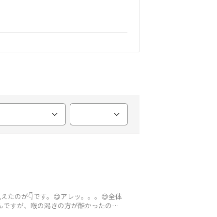
たのが👇です。😋アレッ。。。😅全体
ったんですが、喉の渇きの方が酷かったので