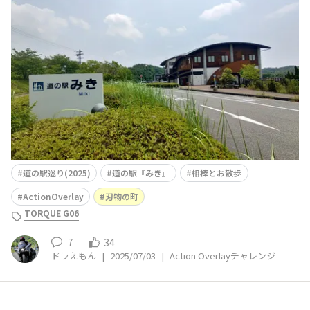
す。🥵入って直ぐに見えたのが👇です。😋アレッ。。。😅
全体を撮影したはずなんだけどな〜。😰😰😰暑さで熱中
症の症状出てたのかな〜。🥵🥵🥵美味しそうだったんです
が、喉の渇きの方が酷かったのでポカリスエットにしまし
た。🥵😋🥵地元の野
道の駅巡り(2025)
道の駅『みき』
相棒とお散歩
ActionOverlay
刃物の町
TORQUE G06
7
34
ドラえもん
|
2025/07/03
|
Action Overlayチャレンジ