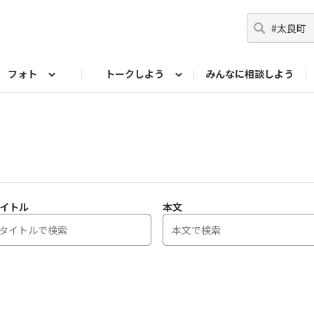
フォト
トークしよう
みんなに相談しよう
らせ
07公式サイト
TORQUEサークル
#フォトコンテスト「夏の思い出ワンシーン」
編集部のつぶやき（アーカイブ）
歴代モデル
【会員限定】ニュース
フォ
イトル
本文