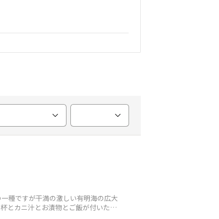
ニの一種ですが干満の激しい有明海の広大
3杯とカニ汁とお漬物とご飯が付いた贅