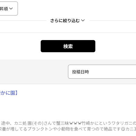
昇順
さらに絞り込む
検索
投稿日時
崎かに園】
途中、カニ処 園(その)さんで蟹三昧🦀🦀🦀竹崎かにというワタリガ
栄養が増してるプランクトンや小動物を食べて育つので絶品です😋カニ
円