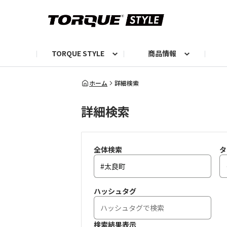
TORQUE STYLE
商品情報
お知らせ
TORQUEニュース
TORQUEフォト
自己紹介しよう
編集部の日常フォト
TORQUIZ【投票企画】
TORQUEトーク
G07エピソード投稿📸
よみもの
編集部からのおし
G
ホーム
詳細検索
詳細検索
全体検索
タ
ハッシュタグ
検索結果表示