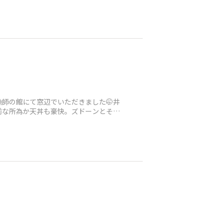
師の館にて窓辺でいただきました🤭井
前な所為か天丼も豪快。ズドーンとそび