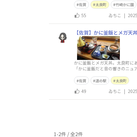
佐賀
太良町
竹崎かに園
55
ゐちこ
|
2025
【佐賀】かに釜飯とメガ天
かに釜飯とメガ天丼。太良町に
「かに釜飯だと音の響きのニュ
え立つ天丼どっから手を付けて
佐賀
道の駅
太良町
49
ゐちこ
|
2025
1-2件 / 全2件