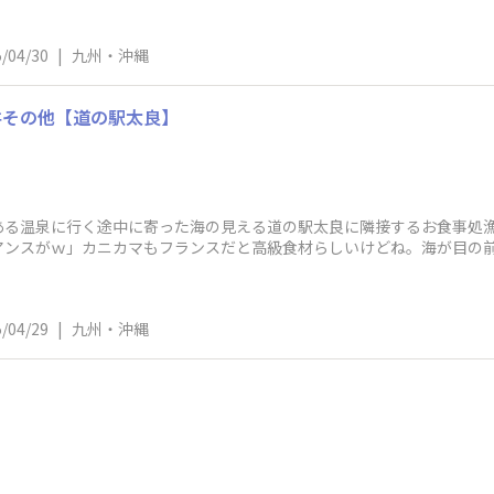
/04/30
|
九州・沖縄
丼その他【道の駅太良】
ある温泉に行く途中に寄った海の見える道の駅太良に隣接するお食事処漁
アンスがｗ」カニカマもフランスだと高級食材らしいけどね。海が目の
いいか悩みます。
/04/29
|
九州・沖縄