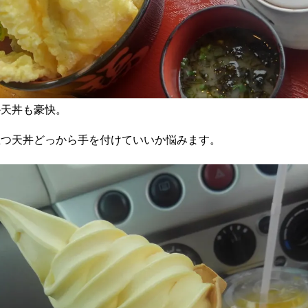
か天丼も豪快。
立つ天丼どっから手を付けていいか悩みます。