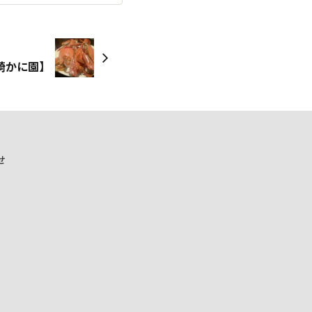
崎かに園】
せ