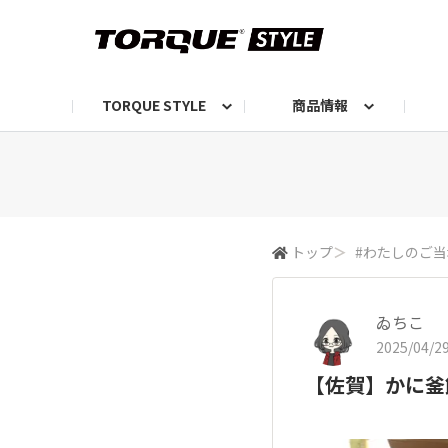
TORQUE STYLE
商品情報
お知らせ
TORQUEニュース
TORQUEフォト
自己紹介しよう
編集部の日常フォト
TORQUIZ【投票企画】
TORQUEトーク
G07エピソード投稿📸
よみもの
編集部からのおし
G
トップ
＞
#わたしのご
ゐちこ
2025/04/29
【佐賀】かに釜