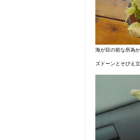
海が目の前な所為
ズドーンとそびえ