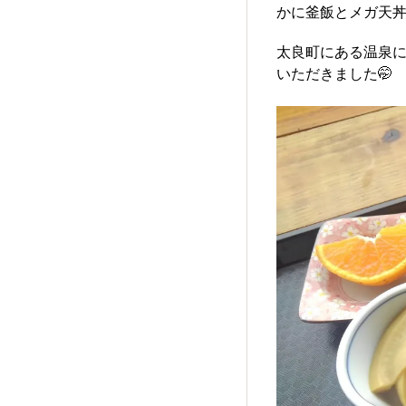
かに釜飯とメガ天
太良町にある温泉
いただきました🤭