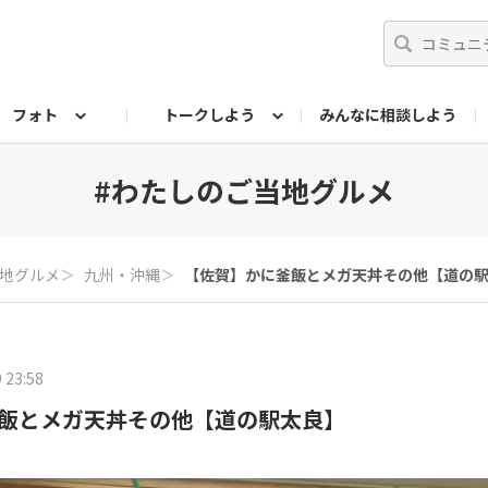
フォト
トークしよう
みんなに相談しよう
らせ
07公式サイト
TORQUEサークル
フォト企画アーカイブ
編集部のつぶやき（アーカイブ）
歴代モデル
【会員限定】ニュース
#わたしのご当地グルメ
当地グルメ
＞
九州・沖縄
＞
【佐賀】かに釜飯とメガ天丼その他【道の
 23:58
飯とメガ天丼その他【道の駅太良】