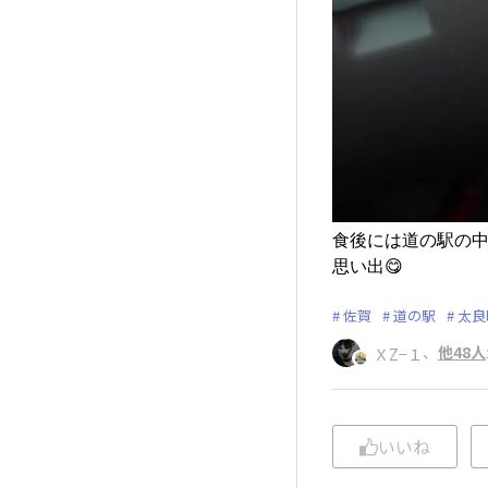
食後には道の駅の
思い出😋
佐賀
道の駅
太良
、
他48人
ＸZ−１
いいね