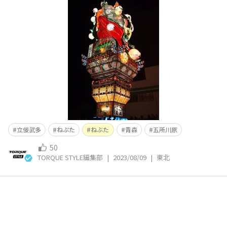
た！感想も投稿できたらいいなと思っているのですが、私
もフォトコンテストに参加したく、先にチラ見せです！T
ORQUEで綺麗に撮影できたなと思っています😁 やはり夜
空に舞うかぐやは綺麗で、その大きさは圧巻です。写真の
下の方をよ
立佞武多
ねぷた
ねぶた
青森
五所川原
50
TORQUE STYLE編集部
|
2023/08/09
|
東北