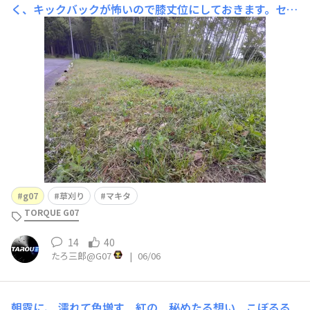
く、キックバックが怖いので膝丈位にしておきます。セイ
タカやススキが生え難くなる効用もあります。中速域のト
ルクが魅力のマキタの4サイクルです。燃費も良くて満タ
ンで2時間弱刈れます。が、重い。乾燥重量5kg。燃料と
刈刃を含めると6Kg弱です😅。電動、軽くて良いの
g07
草刈り
マキタ
TORQUE G07
14
40
たろ三郎@G07
|
06/06
朝露に、
濡れて色増す 紅の 秘めたる想い こぼるる