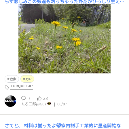
らす悲しみこの娘達も刈っちゃった野芝がびっしり生えて
くれるのを期待しています。
散歩
g07
TORQUE G07
7
33
たろ三郎@G07
|
06/07
さてと、
材料は揃ったよ😸家内制手工業的に量産開始な