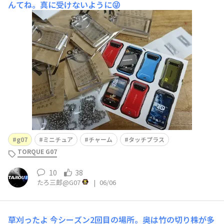
んてね。真に受けないように😜
g07
ミニチュア
チャーム
タッチプラス
TORQUE G07
10
38
たろ三郎@G07
|
06/06
草刈ったよ
今シーズン2回目の場所。奥は竹の切り株が多