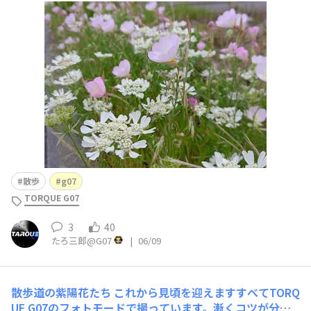
散歩
g07
TORQUE G07
3
40
たろ三郎@G07
|
06/09
散歩道の紫陽花たち
これから見頃を迎えますすべてTORQ
UE G07のフォトモードで撮っています。漸くコツが分か