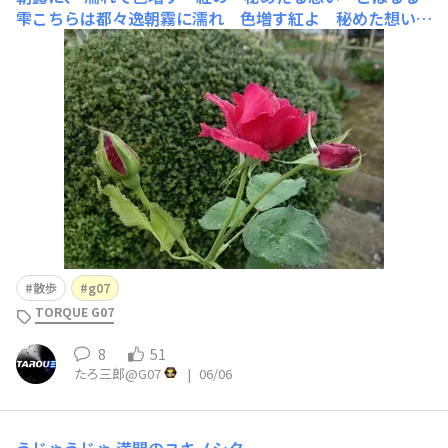
雫こちらは都々逸朝霧に濡れ 色増す紅よ 秘めた想い
も 雫こぼるる散り際だから なお艶めかし 紅のほてり
は 秘めておく今朝は曇天です
散歩
g07
TORQUE G07
8
51
たろ三郎@G07
|
06/06