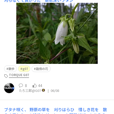
散歩
g07
路傍の花
TORQUE G07
8
44
たろ三郎@G07
|
06/08
ブタナ咲く、
野原の草を 刈りはらひ 惜しき花を 散