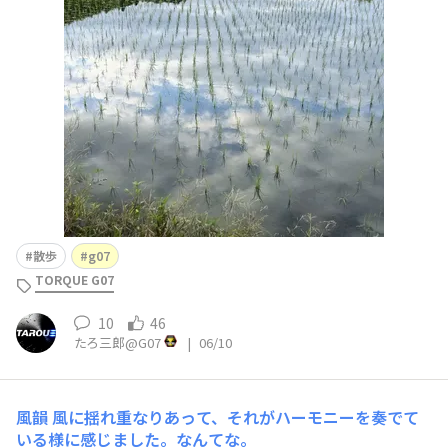
散歩
g07
TORQUE G07
10
46
たろ三郎@G07
|
06/10
風韻
風に揺れ重なりあって、それがハーモニーを奏でて
いる様に感じました。なんてな。