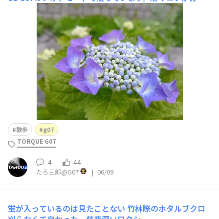
ってきたような？
散歩
g07
TORQUE G07
4
44
たろ三郎@G07
|
06/09
蛍が入っているのは見たことない
竹林際のホタルブクロ
刈らなくて良かった 慈悲深いワタシ