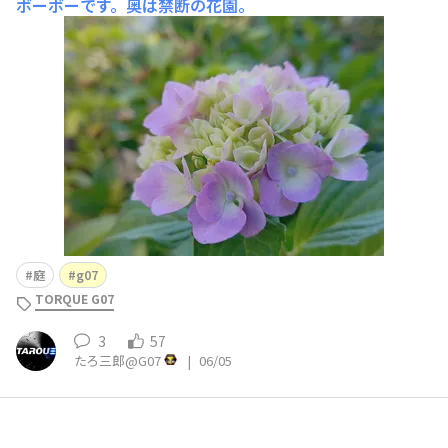
ボーボーです。奥は禁断の花園。
庭
g07
TORQUE G07
3
57
たろ三郎@G07
|
06/05