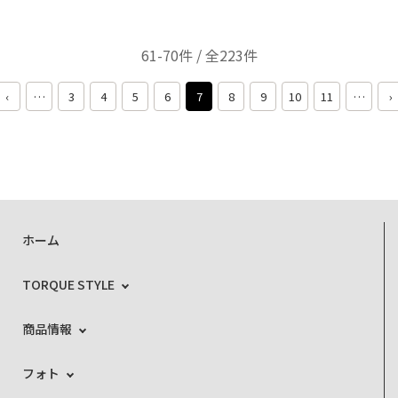
61-70件 / 全223件
‹
…
3
4
5
6
7
8
9
10
11
…
›
ホーム
TORQUE STYLE
商品情報
フォト