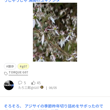
うじゃうじゃ
満開のユキノシタ
散歩
g07
TORQUE G07
5
45
たろ三郎@G07
|
06/05
そろそろ、
アジサイの季節昨年切り詰めをサボったので