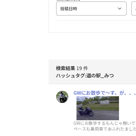
投稿日時
検索結果
19 件
ハッシュタグ:道の駅_みつ
GWにお散歩で〜す。が、、、
GWにお散歩するもんじゃ無いで
ペースも乗用車であふれたました。
が、立入り禁止で〜す。😨今年