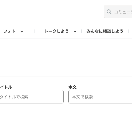
フォト
トークしよう
みんなに相談しよう
らせ
07公式サイト
TORQUEサークル
フォト企画アーカイブ
編集部のつぶやき（アーカイブ）
歴代モデル
【会員限定】ニュース
イトル
本文