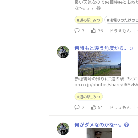
良い天気なので🏍️相棒🏍️と
な〜。。。😂
道の駅_みつ
浅堀りのたけの
3
36
ドラえもん
|
何時もと違う角度から。☺️
赤穂御崎の帰りに”道の駅_みつ”で
on.co.jp/photos/share/0
道の駅_みつ
2
54
ドラえもん
|
何がダメなのかな〜。😅