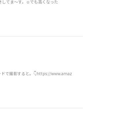
抜きしてま〜す。☺️でも高くなった
すると。👇https://www.amaz