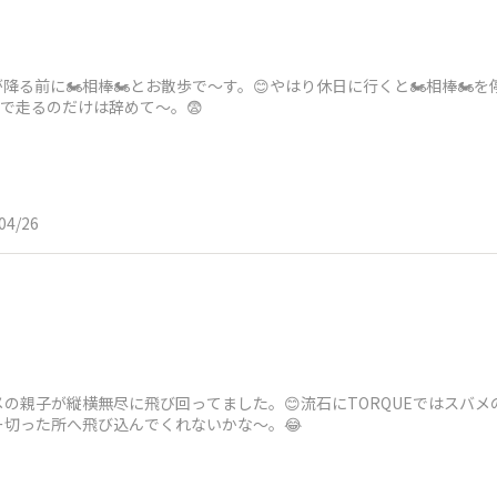
る前に🏍️相棒🏍️とお散歩で〜す。😊やはり休日に行くと🏍️相棒🏍
以下で走るのだけは辞めて～。😨
04/26
バメの親子が縦横無尽に飛び回ってました。😊流石にTORQUEではスバ
切った所へ飛び込んでくれないかな〜。😂