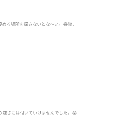
️を停める場所を探さないとな〜い。😂後、
メの速さには付いていけませんでした。😭