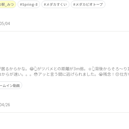
の駅_みつ
Spring-8
メダカすくい
メダカビオトープ
05/04
居るからかな。😂👆がツバメとの距離が3m弱。☺️👆背後からそろ〜
コからが速い。。。😳アッと言う間に逃げられました。😭残念！😔仕方
レームイン
ームイン動画
04/26