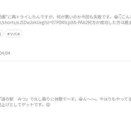
ン動画”に再トライしたんですが、何が悪いのか今回も失敗です。😭👇こ
com/shorts/oJSDw2xkUeg?si=07P0WlcjxXA-PAb2何方か成功した方
画
ツバメ
04/04
道の駅 みつ』で久し振りに休憩で〜す。😁ん～～。やはりもやってるの
見上げとしてゲットです。😋