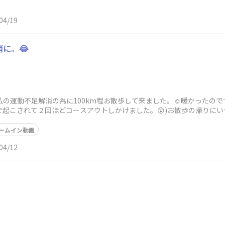
04/19
消に。😂
と私の運動不足解消の為に100km程お散歩して来ました。☺️暖かったのです
風で起こされて２回ほどコースアウトしかけました。😲)お散歩の帰りに
ームイン動画
04/12