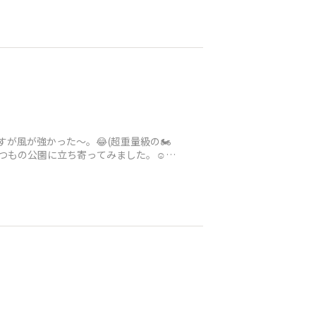
が風が強かった〜。😂(超重量級の🏍️
いつもの公園に立ち寄ってみました。☺️サ