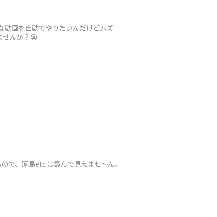
んな動画を自動でやりたいんだけどムズ
は居ませんか？😭
で、家島etc.は霞んで見えませ〜ん。