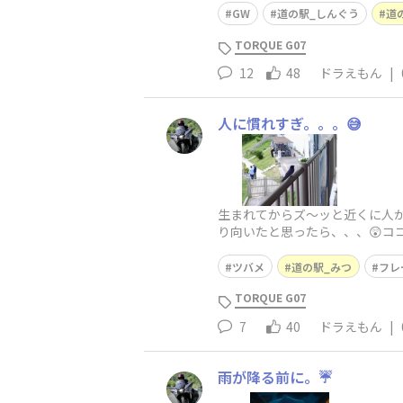
GW
道の駅_しんぐう
道
TORQUE G07
12
48
ドラえもん
|
人に慣れすぎ。。。😅
生まれてからズ〜ッと近くに人が
り向いたと思ったら、、、😲コ
ORQUEなのを忘れてた。😥フ
ツバメ
道の駅_みつ
フレ
TORQUE G07
7
40
ドラえもん
|
雨が降る前に。☔