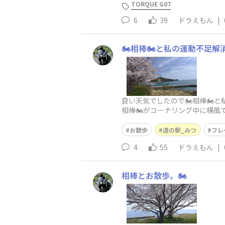
TORQUE G07
6
39
ドラえもん
|
🏍️相棒🏍️と私の運動不足解
良い天気でしたので🏍️相棒🏍️
相棒🏍️がコーナリング中に横
ッカーの試合やってたので、
お散歩
道の駅_みつ
フレ
4
55
ドラえもん
|
相棒とお散歩。🏍️