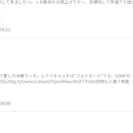
お散歩して来ました〜。☺️お散歩のお見上げです〜。😋帰宅して早速アク
こ
04/12
暫しの休憩で〜す。☺️アイキャッチは”フォトモード”です。50MPモードで撮影
6MvBVDEvHXgJIpOwUccLdGwUZVpscRNwc4NJFTPU0n何時もと違う角度
04/08