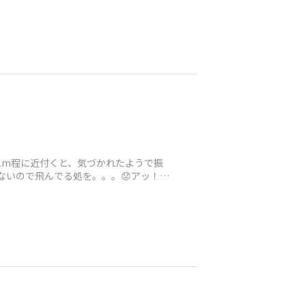
り1m程に近付くと、気づかれたようで振
ないので飛んでる処を。。。😟アッ！T