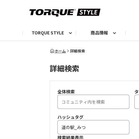
TORQUE STYLE
商品情報
お知らせ
TORQUEニュース
TORQUEフォト
自己紹介しよう
編集部の日常フォト
TORQUIZ【投票企画】
TORQUEトーク
G07エピソード投稿📸
よみもの
編集部からのおし
G
ホーム
詳細検索
詳細検索
全体検索
タ
ハッシュタグ
検索結果表示