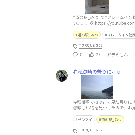
”道の駅_みつ”で”フレームイ
い。。。😭https://youtube.
道の駅_みつ
フレームイン動
TORQUE G07
8
27
ドラえもん
|
赤穂御崎の帰りに。☺️
赤穂御崎で桜の花を見た帰りに『
😨珍しい物を見つけたので、お
ゼンマイ
道の駅_みつ
TORQUE G07