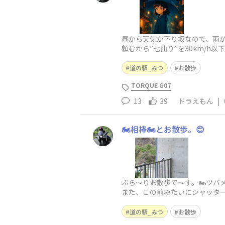
昼から天気が下り坂なので、雨が降
頼むから”七曲り”を30km/h
道の駅_みつ
お散歩
TORQUE G07
13
39
ドラえもん
|
🏍️相棒🏍️とお散歩。😊
ぶら～りお散歩で〜す。🏍️ツ
また、この前みたいにシャッター
道の駅_みつ
お散歩