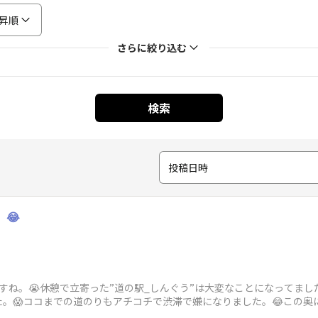
昇順
さらに絞り込む
検索
投稿日時
😂
すね。😭休憩で立寄った”道の駅_しんぐう”は大変なことになってまし
😱ココまでの道のりもアチコチで渋滞で嫌になりました。😂この奥に大型
も