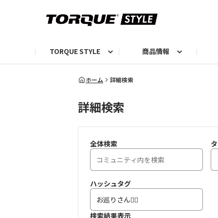
TORQUE STYLE
商品情報
お知らせ
TORQUEニュース
TORQUEフォト
自己紹介しよう
編集部の日常フォト
TORQUIZ【投票企画】
TORQUEトーク
G07エピソード投稿📸
よみもの
編集部からのおし
G
ホーム
詳細検索
詳細検索
全体検索
タ
ハッシュタグ
検索結果表示