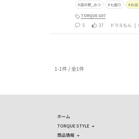
道の駅_みつ
七曲り
お巡り
TORQUE G07
5
37
ドラえもん
|
1-1件 / 全1件
ホーム
TORQUE STYLE
商品情報