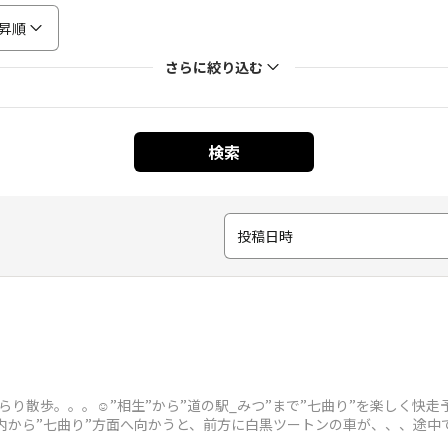
昇順
さらに絞り込む
検索
投稿日時
らり散歩。。。☺️”相生”から”道の駅_みつ”まで”七曲り”を楽しく
相生市内から”七曲り”方面へ向かうと、前方に白黒ツートンの車が、、、途