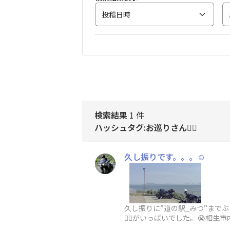
投稿日時
検索結果
1 件
ハッシュタグ:お巡りさん👮‍♂️
久し振りです。。。☺️
久し振りに”道の駅_みつ”までぶ
👮‍♂️がいっぱいでした。😭
った瞬間に前方から別の