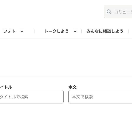
フォト
トークしよう
みんなに相談しよう
らせ
07公式サイト
TORQUEサークル
フォト企画アーカイブ
編集部のつぶやき（アーカイブ）
歴代モデル
【会員限定】ニュース
イトル
本文