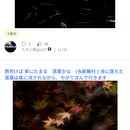
散歩
2
38
たろ三郎@G07
|
11/25
西吹けば
東にたまる 落葉かな (与謝蕪村 ) 池に落ちた
落葉は風に流されながら、やがて沈んで行きます