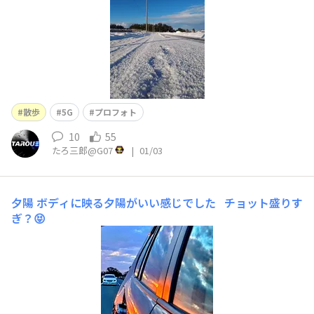
散歩
5G
プロフォト
10
55
たろ三郎@G07
|
01/03
夕陽
ボディに映る夕陽がいい感じでした チョット盛りす
ぎ？😝