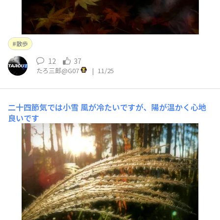
散歩
12
37
たろ三郎@G07
|
11/25
二十四節気では小雪
風が冷たいですが、陽が温かく心地
良いです