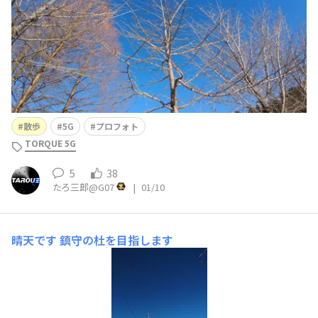
散歩
5G
プロフォト
TORQUE 5G
5
38
たろ三郎@G07
|
01/10
晴天です
鎮守の杜を目指します