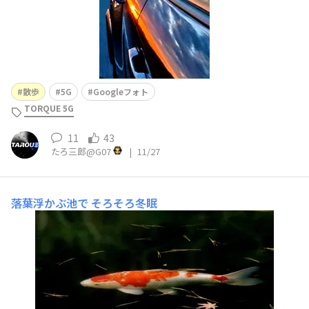
散歩
5G
Googleフォト
TORQUE 5G
11
43
たろ三郎@G07
|
11/27
落葉浮かぶ池で
そろそろ冬眠