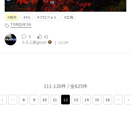
散歩
5G
プロフォト
広角
TORQUE 5G
9
41
たろ三郎@G07
|
11/24
111-120件 / 全625件
‹
…
8
9
10
11
12
13
14
15
16
…
›