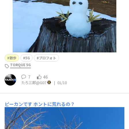
散歩
5G
プロフォト
TORQUE 5G
7
46
たろ三郎@G07
|
01/10
ピーカンです
ホントに荒れるの？