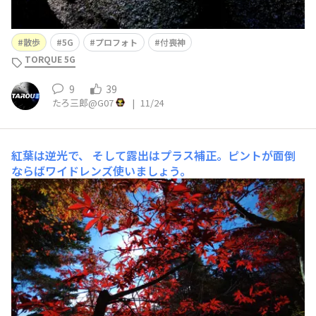
散歩
5G
プロフォト
付喪神
TORQUE 5G
9
39
たろ三郎@G07
|
11/24
紅葉は逆光で、
そして露出はプラス補正。ピントが面倒
ならばワイドレンズ使いましょう。