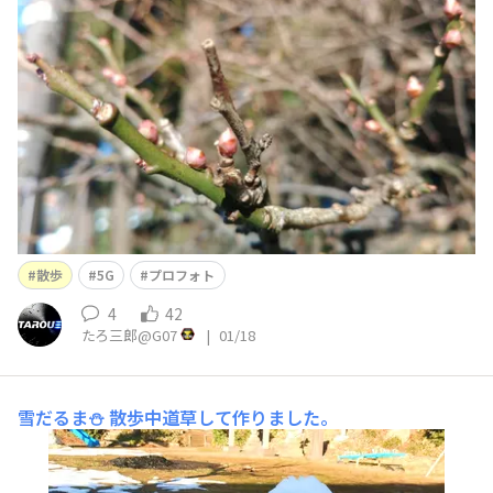
散歩
5G
プロフォト
4
42
たろ三郎@G07
|
01/18
雪だるま⛄️
散歩中道草して作りました。