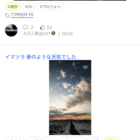
散歩
5G
プロフォト
TORQUE 5G
2
53
たろ三郎@G07
|
02/16
イマソラ
春のような天気でした