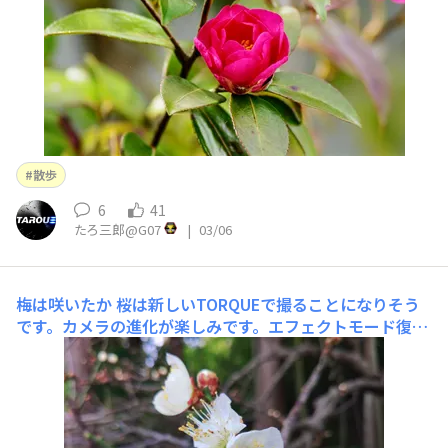
散歩
6
41
たろ三郎@G07
|
03/06
梅は咲いたか
桜は新しいTORQUEで撮ることになりそう
です。カメラの進化が楽しみです。エフェクトモード復活
しとらんかな。