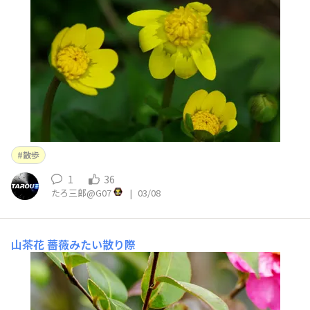
散歩
1
36
たろ三郎@G07
|
03/08
山茶花
薔薇みたい散り際