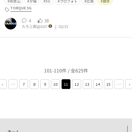
弥彦山
夕陽
5G
プロフォト
広角
散歩
TORQUE 5G
4
38
たろ三郎@G07
|
02/15
101-110件 / 全625件
‹
…
7
8
9
10
11
12
13
14
15
…
›
ホーム