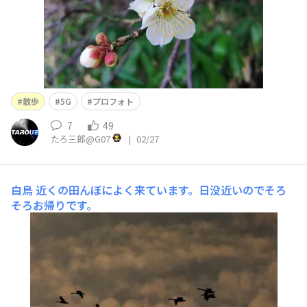
散歩
5G
プロフォト
7
49
たろ三郎@G07
|
02/27
白鳥
近くの田んぼによく来ています。日没近いのでそろ
そろお帰りです。