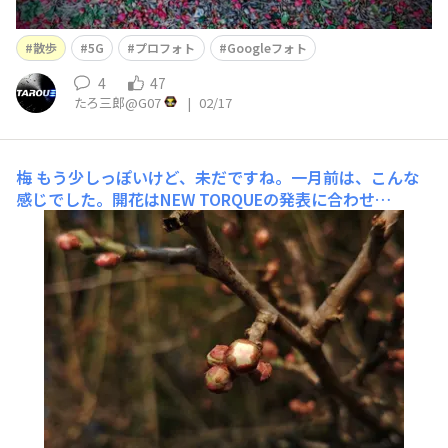
散歩
5G
プロフォト
Googleフォト
4
47
たろ三郎@G07
|
02/17
梅
もう少しっぽいけど、未だですね。一月前は、こんな
感じでした。開花はNEW TORQUEの発表に合わせ
て、、、なんてね。 5Gさんのカメラも結構良いんじゃ
ね。