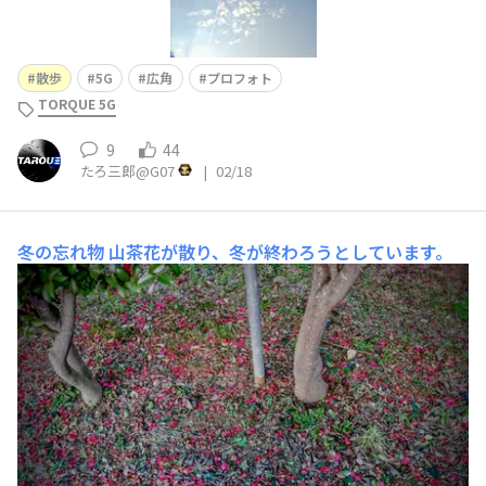
散歩
5G
広角
プロフォト
TORQUE 5G
9
44
たろ三郎@G07
|
02/18
冬の忘れ物
山茶花が散り、冬が終わろうとしています。