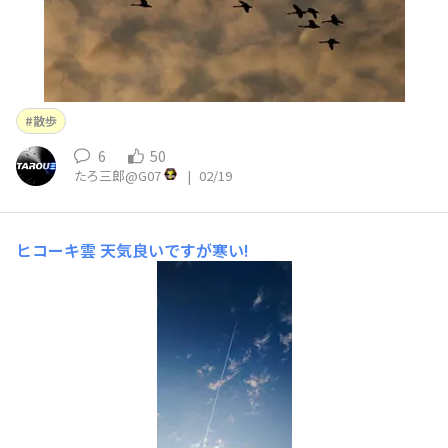
散歩
6
50
たろ三郎@G07
|
02/19
ヒコーキ雲
天気良いですが寒い!