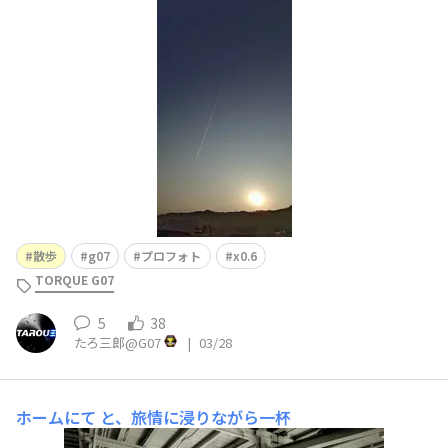
はノイズ。5Gだったらそこは黒く潰れていたと思いま
す。まだクセが分からんです。
散歩
g07
プロフォト
x0.6
TORQUE G07
5
38
たろ三郎@G07
|
03/28
ホームにて
と、旅情に浸りながら一杯