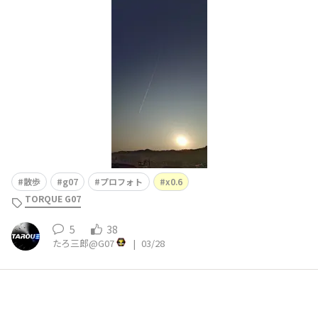
はノイズ。5Gだったらそこは黒く潰れていたと思いま
す。まだクセが分からんです。
散歩
g07
プロフォト
x0.6
TORQUE G07
5
38
たろ三郎@G07
|
03/28