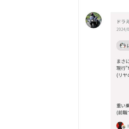
ドラ
2024/0
まさ
現行
(リヤ
重い乗
(前職