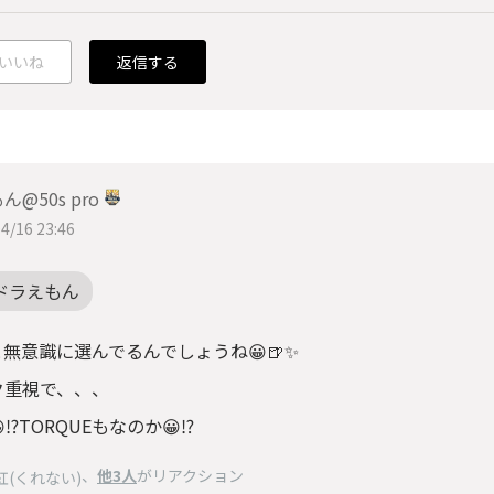
いいね
返信する
ん@50s pro
4/16 23:46
ドラえもん
無意識に選んでるんでしょうね😀🍺✨
ク重視で、、、
⁉️TORQUEもなのか😀⁉️
、
他3人
がリアクション
紅(くれない)