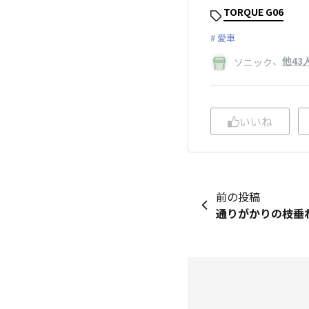
TORQUE G06
愛車
、
他43
ソニック
いいね
前の投稿
通りがかりの枝垂れ