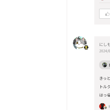
にしも
2024/0
きっと
トル
はっ😀