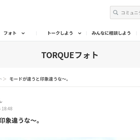
フォト
トークしよう
みんなに相談しよう
らせ
07公式サイト
TORQUEサークル
#フォトコンテスト「夏の思い出ワンシーン」
編集部のつぶやき（アーカイブ）
歴代モデル
【会員限定】ニュース
フォ
TORQUEフォト
ト
＞
モードが違うと印象違うな〜。
ん
 18:48
印象違うな〜。