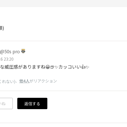
順)
50s pro
6 23:20
な威圧感がありますね😀🍺✨カッコいい👍✨
、
他4人
がリアクション
くれない)
いね
返信する