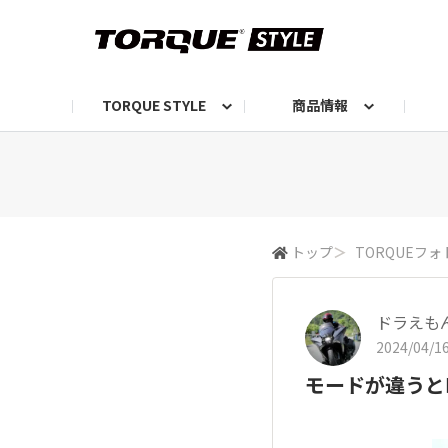
TORQUE STYLE
商品情報
お知らせ
TORQUEニュース
TORQUEフォト
自己紹介しよう
編集部の日常フォト
TORQUIZ【投票企画】
TORQUEトーク
G07エピソード投稿📸
よみもの
編集部からのおし
G
トップ
＞
TORQUEフォ
ドラえも
2024/04/16
モードが違うと