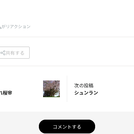
人
がリアクション
共有する
次の投稿
桜🌸
シュンラン
コメントする