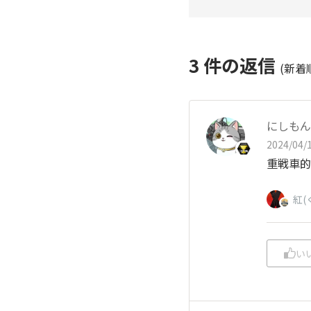
3
件の返信
(新着
にしもん@
2024/04/1
重戦車的
紅(
い