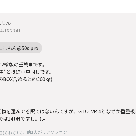
えもん
4/16 23:41
にしもん@50s pro
に2輪版の重戦車です。
"隼"とほぼ車重同じです。
のBOX含めると約260kg)
物を選んでる訳ではないんですが、GTO·VR-4となぜか重量
では14t弱ですし。)🤣
、
他3人
がリアクション
紅(くれない)