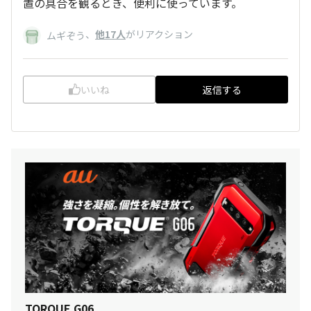
置の具合を観るとき、便利に使っています。
、
他17人
がリアクション
ムギぞう
いいね
返信する
TORQUE G06