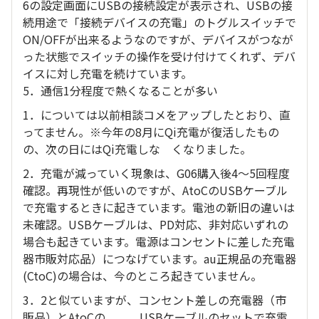
6の設定画面にUSBの接続設定が表示され、USBの接
続用途で「接続デバイスの充電」のトグルスイッチで
ON/OFFが出来るようなのですが、デバイスがつなが
った状態でスイッチの操作を受け付けてくれず、デバ
イスに対し充電を続けています。
5．通信1分程度で熱くなることが多い
1．については以前相談コメをアップしたとおり、直
ってません。※今年の8月にQi充電が復活したもの
の、次の日にはQi充電しな くなりました。
2．充電が減っていく現象は、G06購入後4～5回程度
確認。再現性が低いのですが、AtoCのUSBケーブル
で充電するときに起きています。電池の新旧の違いは
未確認。USBケーブルは、PD対応、非対応いずれの
場合も起きています。電源はコンセントに差した充電
器市販対応品）につなげています。au正規品の充電器
(CtoC)の場合は、今のところ起きていません。
3．2と似ていますが、コンセント差しの充電器（市
販品）とAtoCの USBケーブルのセットで充電