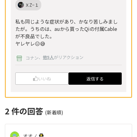
ＸZ−１
私も同じような症状があり、かなり苦しみまし
たが。うちのは、auから買ったQiの付属Cable
が不良品でした。
ヤレヤレ😑😅
、
他5人
がリアクション
コナン
いいね
返信する
2
件の回答
(新着順)
オオノ