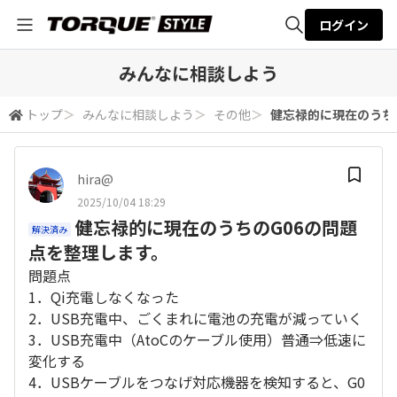
ログイン
全体検索
みんなに相談しよう
トップ
＞
みんなに相談しよう
＞
その他
＞
健忘禄的に現在のうち
検索
hira@
2025/10/04 18:29
健忘禄的に現在のうちのG06の問題
解決済み
点を整理します。
問題点
1．Qi充電しなくなった
2．USB充電中、ごくまれに電池の充電が減っていく
3．USB充電中（AtoCのケーブル使用）普通⇒低速に
変化する
4．USBケーブルをつなげ対応機器を検知すると、G0