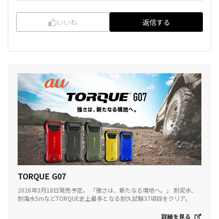
いいね
返信する
TORQUE G07
2026年3月18日発売予定。 「強さは、新たなる境地へ。」 耐泥水、
耐海水5mなどTORQUE史上最多となる耐久試験37項目をクリア。
詳細を見る