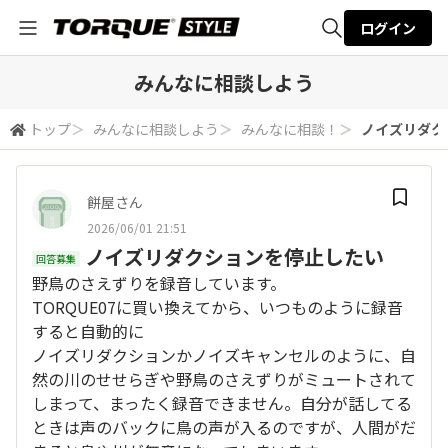
ログイン
全体検索
みんなに相談しよう
トップ
＞
みんなに相談しよう
＞
みんなに相談！
＞
ノイズリダク
検索
餅屋さん
2026/06/01 21:51
ノイズリダクションを停止したい
回答募集
野鳥のさえずりを録音しています。
TORQUE07に買い換えてから、いつものように録音
すると自動的に
ノイズリダクションかノイズキャンセルのように、自
然の川のせせらぎや野鳥のさえずりがミュートされて
しまって、まったく録音できません。自分が話してる
ときは声のバックに鳥の声が入るのですが、人間がだ