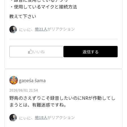
・使用しているマイクと接続方法
教えて下さい
、
他21人
がリアクション
にぃに
いいね
返信する
gaṇeśa śama
2026/06/01 21:54
野鳥のさえずりこそ録音したいのにNRが作動してし
まうとは、有難迷惑ですね。
、
他18人
がリアクション
にぃに