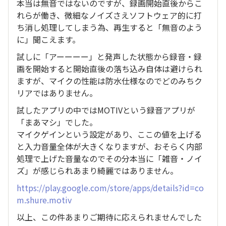
本当は無音ではないのですが、録画開始直後からこ
れらが働き、微細なノイズさえソフトウェア的に打
ち消し処理してしまう為、再生すると「無音のよう
に」聞こえます。
試しに「アーーーー」と発声した状態から録音・録
画を開始すると開始直後の落ち込み自体は避けられ
ますが、マイクの性能は防水仕様なのでどのみちク
リアではありません。
試したアプリの中ではMOTIVという録音アプリが
「まあマシ」でした。
マイクゲインという設定があり、ここの値を上げる
と入力音量全体が大きくなりますが、おそらく内部
処理で上げた音量なのでその分本当に「雑音・ノイ
ズ」が感じられあまり綺麗ではありません。
https://play.google.com/store/apps/details?id=co
m.shure.motiv
以上、この件あまりご期待に応えられませんでした