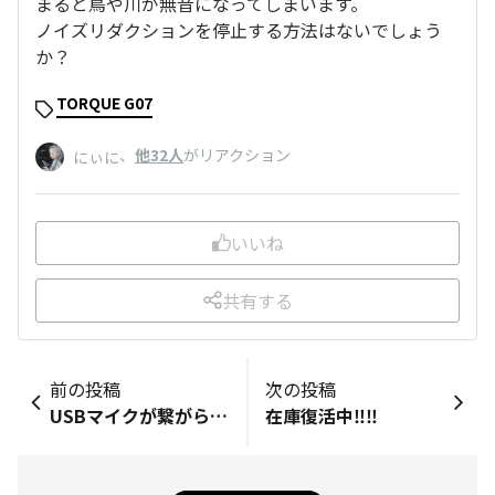
まると鳥や川が無音になってしまいます。
ノイズリダクションを停止する方法はないでしょう
か？
TORQUE G07
、
他32人
がリアクション
にぃに
いいね
共有する
前の投稿
次の投稿
USBマイクが繋がらない
在庫復活中‼️‼️