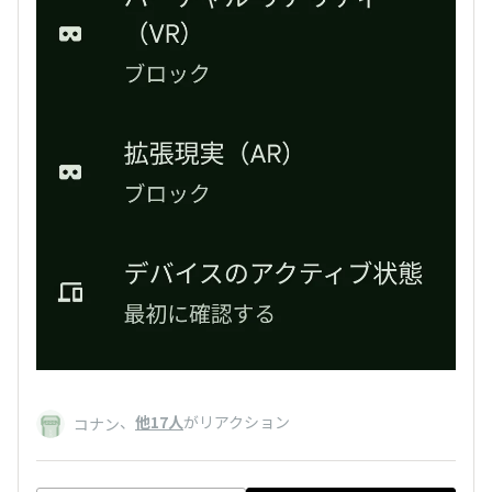
、
他17人
がリアクション
コナン