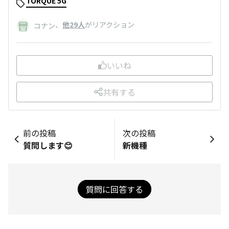
TORQUE 5G
、
他29人
がリアクション
コナン
いいね
共有する
前の投稿
次の投稿
質問します😊
新機種
質問に回答する