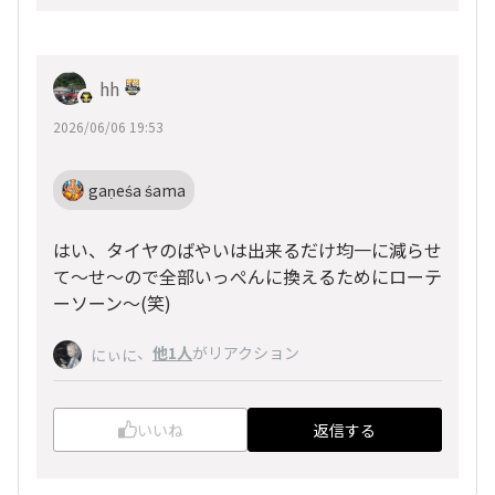
hh
2026/06/06 19:53
gaṇeśa śama
はい、タイヤのばやいは出来るだけ均一に減らせ
て～せ～ので全部いっぺんに換えるためにローテ
ーソーン～(笑)
、
他1人
がリアクション
にぃに
いいね
返信する