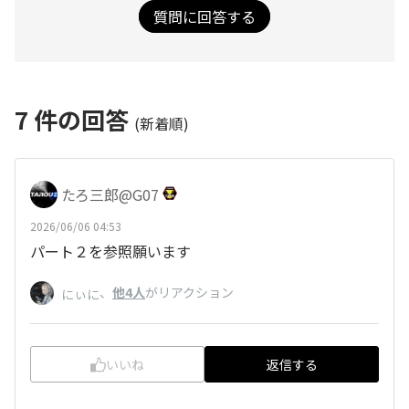
質問に回答する
7
件の回答
(新着順)
たろ三郎@G07
2026/06/06 04:53
パート２を参照願います
、
他4人
がリアクション
にぃに
いいね
返信する