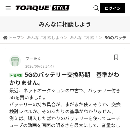
ログイン
全体検索
みんなに相談しよう
トップ
＞
みんなに相談しよう
＞
みんなに相談！
＞
5Gのバッテ
検索
ブーたん
2026/06/03 14:47
5Gのバッテリー交換時期 基準がわ
回答募集
かりません。
最近、ネットオークションの中古で、バッテリー付き
5Gを買いました。
バッテリーの持ち具合が、まだまだ使えそうか、交換
検討レベルか、そのあたりの基準がわかりません。
例えば、購入したばかりのバッテリーを使ってユーチ
ューブの動画を画面の明るさを最大にして、音量なし