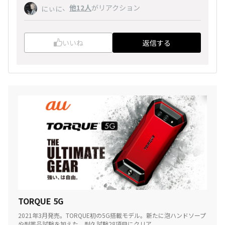
、
他12人
がリアクション
にぃに
いいね
返信する
TORQUE 5G
2021年3月発売。TORQUE初の5G搭載モデル。新たに泡ハンドソープ
や耐薬品試験を加えた、耐久試験28項目にクリア。