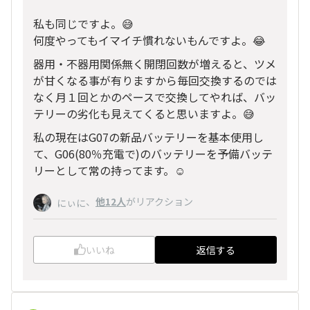
私も同じですよ。😅
何度やってもイマイチ慣れないもんですよ。😂
器用・不器用関係無く開閉回数が増えると、ツメ
が甘くなる事が有りますから毎回交換するのでは
なく月１回とかのペースで交換してやれば、バッ
テリーの劣化も見えてくると思いますよ。😅
私の現在はG07の新品バッテリーを基本使用し
て、G06(80％充電で)のバッテリーを予備バッテ
リーとして常の持ってます。☺️
、
他12人
がリアクション
にぃに
いいね
返信する