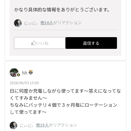
かなり具体的な情報をありがとうございます。
、
他10人
がリアクション
にぃに
いいね
返信する
hh
2026/06/03 15:00
日に何度か充電しながら使ってます～答えになってな
くてすみません～
ちなみにバッテリ４個で３ヶ月毎にローテーション
して使ってます～
、
他15人
がリアクション
にぃに