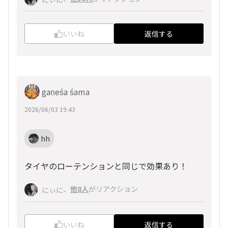
いいね
返信する
gaṇeśa śama
2026/06/03 19:43
hh
タイヤのローテンションと同じで効果あり！
、
他8人
がリアクション
にぃに
いいね
返信する