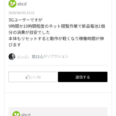
abcd
2026/06/03 15:21
5Gユーザーですが
9時間か10時間程度のネット閲覧作業で新品電池1個
分の消費が目安でした
本体もリセットすると動作が軽くなり稼働時間が伸
びます
、
他15人
がリアクション
にぃに
いいね
返信する
abcd