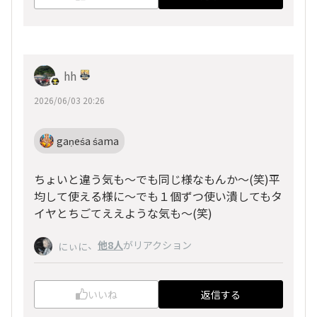
hh
2026/06/03 20:26
gaṇeśa śama
ちょいと違う気も～でも同じ様なもんか～(笑)平
均して使える様に～でも１個ずつ使い潰してもタ
イヤとちごてええような気も～(笑)
、
他8人
がリアクション
にぃに
いいね
返信する