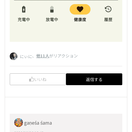
、
他11人
がリアクション
にぃに
いいね
返信する
gaṇeśa śama