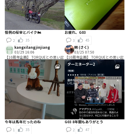
恒例の桜🌸とバイク🏍️
お疲れ、G03
35
45
2
3
kangxilangjinjiang
朔 (さく)
03/29 16:06
03/25 07:50
【10周年企画】 TORQUEとの思い出
【10周年企画】 TORQUEとの思い出
今年は馬年だったのね
G03 8年間もありがとう
35
47
1
2