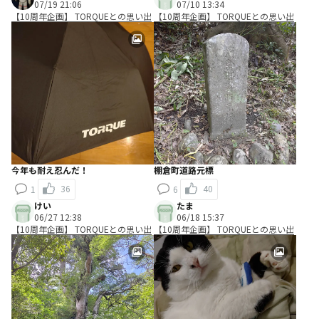
07/19 21:06
07/10 13:34
【10周年企画】 TORQUEとの思い出
【10周年企画】 TORQUEとの思い出
今年も耐え忍んだ！
棚倉町道路元標
36
40
1
6
けい
たま
06/27 12:38
06/18 15:37
【10周年企画】 TORQUEとの思い出
【10周年企画】 TORQUEとの思い出