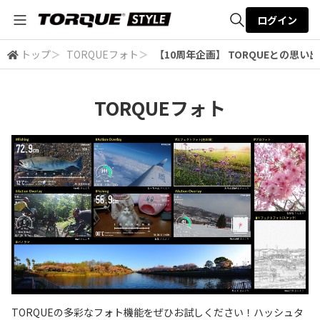
ログイン
トップ
＞
TORQUEフォト
＞
【10周年企画】 TORQUEとの思い出
全体検索
TORQUEフォト
検索
TORQUEの多彩なフォト機能をぜひお試しください！ハッシュタ