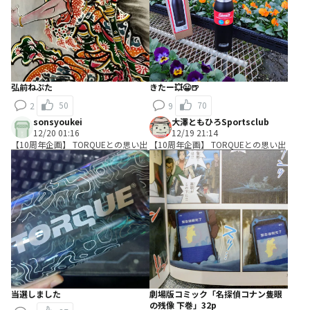
弘前ねぷた
きたー💥😀🍺
50
70
2
9
sonsyoukei
大澤ともひろSportsclub
12/20 01:16
12/19 21:14
【10周年企画】 TORQUEとの思い出
【10周年企画】 TORQUEとの思い出
当選しました
劇場版コミック「名探偵コナン隻眼
の残像 下巻」32p