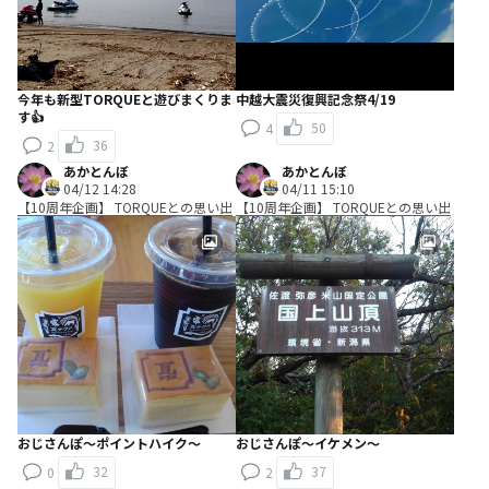
今年も新型TORQUEと遊びまくりま
中越大震災復興記念祭4/19
す👍
50
4
36
2
あかとんぼ
あかとんぼ
04/12 14:28
04/11 15:10
【10周年企画】 TORQUEとの思い出
【10周年企画】 TORQUEとの思い出
おじさんぽ〜ポイントハイク〜
おじさんぽ〜イケメン〜
32
37
0
2