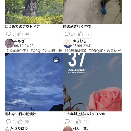
はじめてのアウトドア
時の過ぎ行く中で
48
37
0
17
みもざ
ゆきむら
06/10 04:28
05/09 22:41
【10周年企画】 TORQUEとの思い出
【10周年企画】 TORQUEとの思い出
眠れない日の朝焼け
１５年以上前のパソコンの…
50
40
3
1
うりぼう
刈人 参。