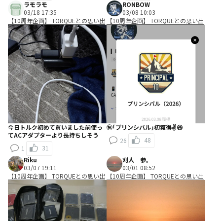
ラモラモ
RONBOW
03/18 17:35
03/08 10:03
【10周年企画】 TORQUEとの思い出
【10周年企画】 TORQUEとの思い出
今日トルク初めて買いました前使っ
㊗️｢プリンシパル｣初獲得✌️😆
てACアダプターより長持ちしそう
48
26
31
1
Riku
刈人 参。
03/07 19:11
03/01 08:52
【10周年企画】 TORQUEとの思い出
【10周年企画】 TORQUEとの思い出