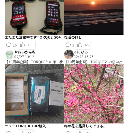
まだまだ活躍中ですTORQUE G04
復活の兆し
103
45
16
3
やおいかんね
くにひろ
02/27 13:12
02/23 16:25
【10周年企画】 TORQUEとの思い出
【10周年企画】 TORQUEとの思い出
ニューTORQUE G02購入
梅の花を鑑賞してできる。