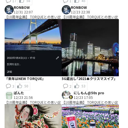
58
45
17
1
RONBOW
RONBOW
12/31 22:07
12/23 22:38
【10周年企画】 TORQUEとの思い出
【10周年企画】 TORQUEとの思い出
『来年はNEW TORQUE』
5G蔵出し｢2021🎄クリスマスイブ｣
50
53
3
2
ぽんた
にしもん@50s pro
12/23 21:56
12/23 17:05
【10周年企画】 TORQUEとの思い出
【10周年企画】 TORQUEとの思い出