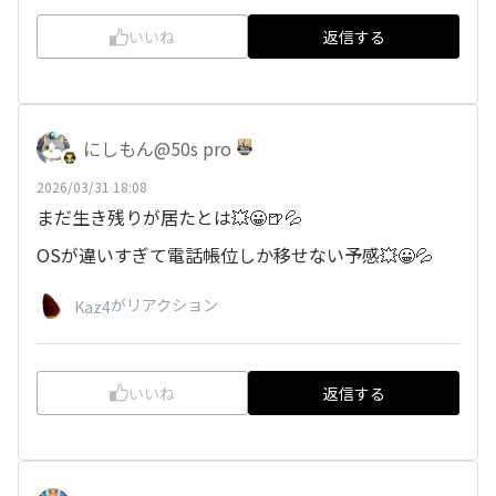
いいね
返信する
にしもん@50s pro
2026/03/31 18:08
まだ生き残りが居たとは💥😀🍺💦
OSが違いすぎて電話帳位しか移せない予感💥😀💦
がリアクション
Kaz4
いいね
返信する