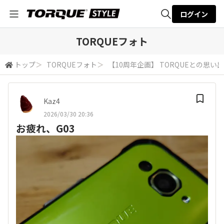
ログイン
全体検索
TORQUEフォト
トップ
＞
TORQUEフォト
＞
【10周年企画】 TORQUEとの思い出
検索
Kaz4
2026/03/30 20:36
お疲れ、G03