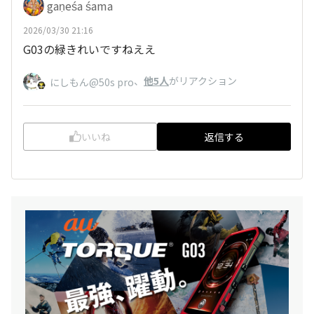
gaṇeśa śama
2026/03/30 21:16
G03の緑きれいですねええ
、
他5人
がリアクション
にしもん@50s pro
いいね
返信する