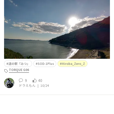
確認も兼ねて、ちょっとヤンチャに走ってもみましたが今
の処良い感じですね。☺️🥸☺️今までのオイルと比べて、低
速時でのＤＣＴのシフトショックが少し大きいぐらいです
ね。😅エンジン回転が上がった状態では、今までの
道の駅『みつ』
SOD-1Plus
Hiroba_Zero_Z
TORQUE G06
9
40
ドラえもん
|
10/24