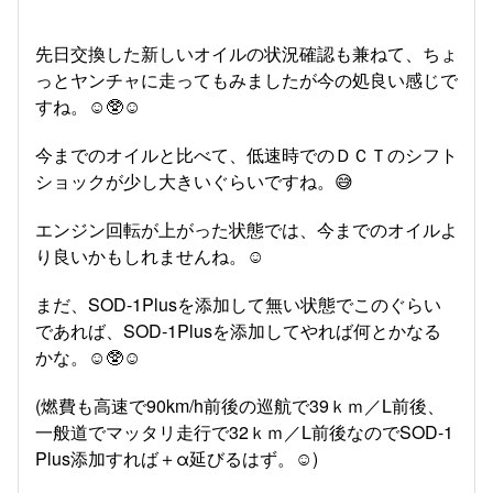
先日交換した新しいオイルの状況確認も兼ねて、ちょ
っとヤンチャに走ってもみましたが今の処良い感じで
すね。☺️🥸☺️
今までのオイルと比べて、低速時でのＤＣＴのシフト
ショックが少し大きいぐらいですね。😅
エンジン回転が上がった状態では、今までのオイルよ
り良いかもしれませんね。☺️
まだ、SOD-1Plusを添加して無い状態でこのぐらい
であれば、SOD-1Plusを添加してやれば何とかなる
かな。☺️🥸☺️
(燃費も高速で90km/h前後の巡航で39ｋｍ／L前後、
一般道でマッタリ走行で32ｋｍ／L前後なのでSOD-1
Plus添加すれば＋α延びるはず。☺️)