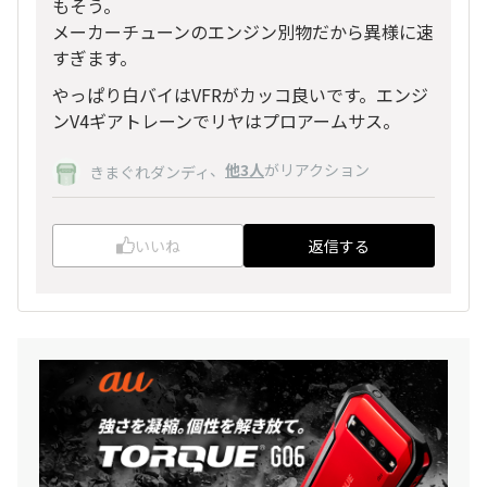
もそう。
メーカーチューンのエンジン別物だから異様に速
すぎます。
やっぱり白バイはVFRがカッコ良いです。エンジ
ンV4ギアトレーンでリヤはプロアームサス。
、
他3人
がリアクション
きまぐれダンディ
いいね
返信する