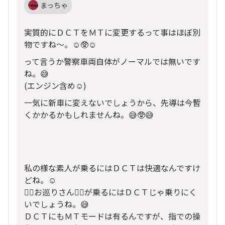
まっちゃ
実質的にＤＣＴをＭＴに変更するって事はほぼ別
物ですね〜。☺️🥸☺️
って言うか警察車両自体がノーマルでは無いです
ね。😅
(エンジン含め☺️)
一気に新車に変えないでしょうから、先導は今暫
くかかるかもしれませんね。😅🥸😅
私の様な素人が乗るにはＤＣＴは快適なんですけ
どね。☺️
👮‍♂️お巡りさん👮‍♂️が乗るにはＤＣＴじゃ乗りにく
いでしょうね。😅
ＤＣＴにもＭＴモードは有るんですが、指での操