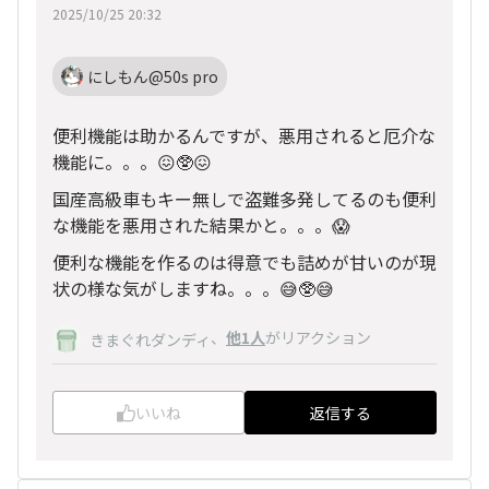
2025/10/25 20:32
にしもん@50s pro
便利機能は助かるんですが、悪用されると厄介な
機能に。。。😖🥸😖
国産高級車もキー無しで盗難多発してるのも便利
な機能を悪用された結果かと。。。😱
便利な機能を作るのは得意でも詰めが甘いのが現
状の様な気がしますね。。。😅🥸😅
、
他1人
がリアクション
きまぐれダンディ
いいね
返信する