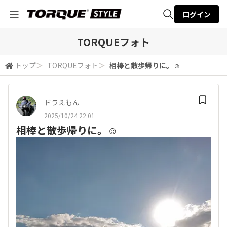
ログイン
全体検索
TORQUEフォト
トップ
＞
TORQUEフォト
＞
相棒と散歩帰りに。☺️
検索
ドラえもん
2025/10/24 22:01
相棒と散歩帰りに。☺️