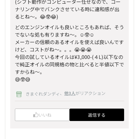
(シフト動作がコンピューター任せなので、コー
ナリング中でバンクさせている時に違和感が出
るとね〜。😂🥸😂)
どのエンジンオイルも良いところもあれば、そう
でないな処も有りますね〜。☺️🥸☺️
メーカーの信頼のあるオイルを使えば良いんです
けど、コストがね〜。。。😭😭😭
今回の試しているオイルは¥3,000-(４L)以下なの
で純正オイルの同規格の物と比べると半値以下で
すからね〜。
😅🥸😅
、
他3人
がリアクション
きまぐれダンディ
いいね
返信する