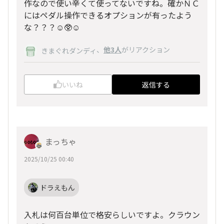
作なので使い辛くて使ってないですね。確かＮＣ
にはペダル操作できるオプションが有ったよう
な？？？☺️🥸☺️
、
他3人
がリアクション
きまぐれダンディ
いいね
返信する
まっちゃ
2025/10/25 00:40
ドラえもん
入札は何百台単位で格安らしいですよ。クラウン