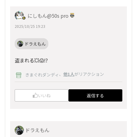
にしもん@50s pro
2025/10/25 19:23
ドラえもん
盗まれる💥😱⁉️
、
他1人
がリアクション
きまぐれダンディ
いいね
返信する
ドラえもん