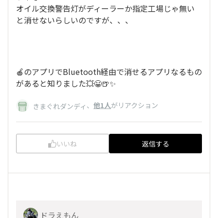
オイル交換警告灯がディーラーか指定工場じゃ無い
と消せないらしいのですが、、、
🍎のアプリでBluetooth経由で消せるアプリなるもの
があると知りました💥😀🍺✨
、
他1人
がリアクション
きまぐれダンディ
いいね
返信する
ドラえもん