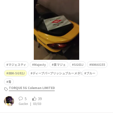
ブルーを買うことにしました。PCXかNMAXか、125か15
5か、マッドグレーかライトグレーかヤマハブルーか。値
引きは気持ちだけ、下取り額ゼ
マジェスティ
Majesty
黄マジェ
SG03J
NMAX155
8BK-SG92J
ディープパープリッシュブルーメタリックC
ブルー
青
TORQUE 5G Coleman LIMITED
5
39
Gackn
|
03/03