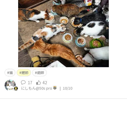
てくれたので暇せずに済んだようです😺👍✨ ムッチャギ
ャラリーおったわ🪖💦って言ってました😺👍
猫
鰹節
庭師
17
42
にしもん@50s pro
|
10/10