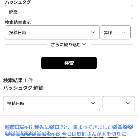
ハッシュタグ
検索結果表示
投稿日時
昇順
さらに絞り込む
検索
検索結果
1 件
ハッシュタグ:鰹節
投稿日時
鰹節💥😺✨⁉️
我先に😺💥⁉️と、集まってきました😺😺😺😺
😺😺😺😺😺😺😺😀👍✨🍺 今日は庭師さんが木を切りに来