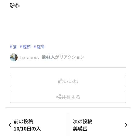
😺👍
猫
鰹節
庭師
、
他41人
がリアクション
harabou
いいね
共有する
前の投稿
次の投稿
10/10日の入
美瑛岳