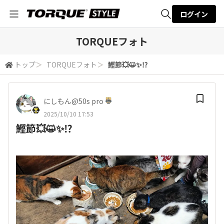
ログイン
全体検索
TORQUEフォト
トップ
＞
TORQUEフォト
＞
鰹節💥😺✨⁉️
検索
にしもん@50s pro
2025/10/10 17:53
鰹節💥😺✨⁉️