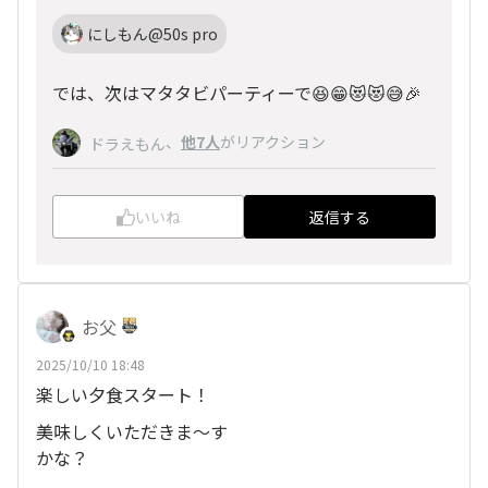
にしもん@50s pro
では、次はマタタビパーティーで😆😁😻😻😅🎉
、
他7人
がリアクション
ドラえもん
いいね
返信する
お父
2025/10/10 18:48
楽しい夕食スタート！
美味しくいただきま〜す
かな？