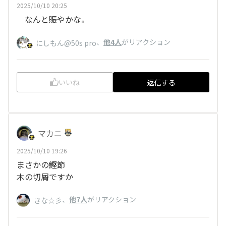
2025/10/10 20:25
なんと賑やかな。
、
他4人
がリアクション
にしもん@50s pro
いいね
返信する
マカニ
2025/10/10 19:26
まさかの鰹節
木の切屑ですか
、
他7人
がリアクション
きな☆彡