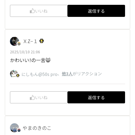
いいね
返信する
ＸZ−１
2025/10/10 21:06
かわいい!の一言😸
、
他3人
がリアクション
にしもん@50s pro
いいね
返信する
やまのきのこ