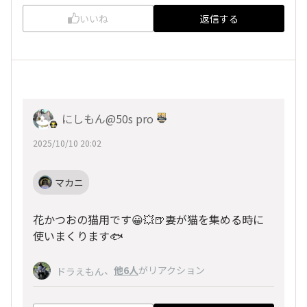
いいね
返信する
にしもん@50s pro
2025/10/10 20:02
マカニ
花かつおの猫用です😀💥🍺妻が猫を集める時に
使いまくります🐟️
、
他6人
がリアクション
ドラえもん