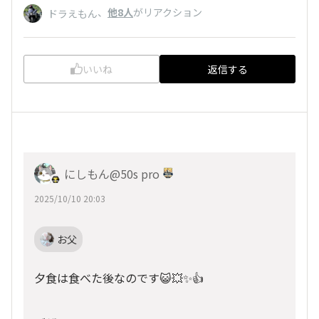
、
他8人
がリアクション
ドラえもん
いいね
返信する
にしもん@50s pro
2025/10/10 20:03
お父
夕食は食べた後なのです😺💥✨👍