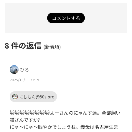
コメントする
8
件の返信
(新着順)
ひろ
2025/10/11 22:19
にしもん@50s pro
😺😺😺😺😺😺😺😺よーさんのにゃんず達。全部飼い
猫さんですか?
にゃ〜にゃ〜賑やかでしょうね。義母は名古屋生ま