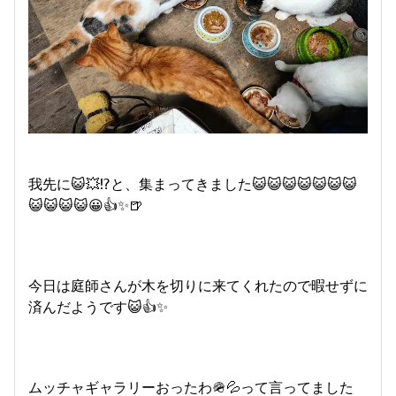
我先に😺💥⁉️と、集まってきました😺😺😺😺😺😺😺
😺😺😺😺😀👍✨🍺
今日は庭師さんが木を切りに来てくれたので暇せずに
済んだようです😺👍✨
ムッチャギャラリーおったわ🪖💦って言ってました