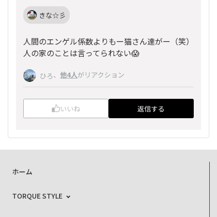
きな☆彡
人間のエンゲル係数よりもー猫さん達がー（笑）
人の家のことは言ってられない😱
、
他4人
がリアクション
ひろ
いいね
返信する
ホーム
TORQUE STYLE