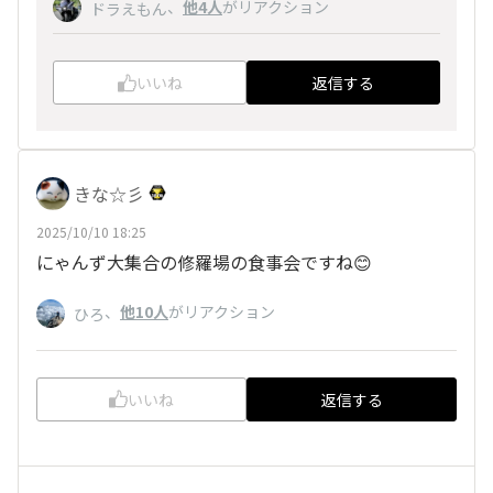
、
他4人
がリアクション
ドラえもん
いいね
返信する
きな☆彡
2025/10/10 18:25
にゃんず大集合の修羅場の食事会ですね😊
、
他10人
がリアクション
ひろ
いいね
返信する