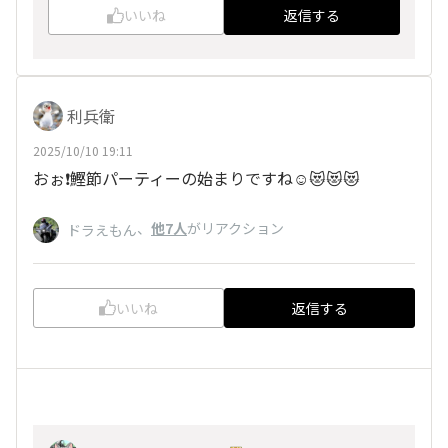
いいね
返信する
利兵衛
2025/10/10 19:11
おぉ❗鰹節パーティーの始まりですね☺️😻😻😻
、
他7人
がリアクション
ドラえもん
いいね
返信する