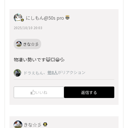
にしもん@50s pro
2025/10/10 20:03
きな☆彡
物凄い勢いです😺💥😀💦
、
他8人
がリアクション
ドラえもん
いいね
返信する
きな☆彡