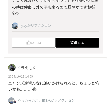
の時は仲良し外の子も来るので賑やかですね😺
👍✨
がリアクション
ひろ
いいね
返信する
ドラえもん
2025/10/11 14:09
ニャンズ達皆んなに追いかけられると、ちょっと怖
いかも。。。😂
、
他2人
がリアクション
やまのきのこ