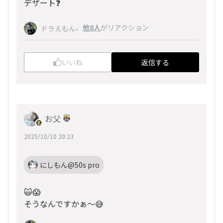
デザート❓️
、
他8人
がリアクション
ドラえもん
いいね
返信する
お父
2025/10/10 20:23
にしもん@50s pro
🙀😱
そうなんですかぁ～😅