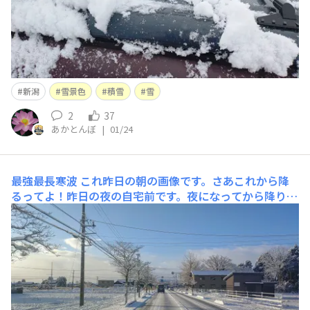
新潟
雪景色
積雪
雪
2
37
あかとんぼ
|
01/24
最強最長寒波
これ昨日の朝の画像です。さあこれから降
るってよ！昨日の夜の自宅前です。夜になってから降り始
めたので、路面に轍がなく綺麗な処女雪。さあ、明日の朝
までにどのくらい積もるのかな～今朝の職場近くです。…
ぜんぜんじゃん。また「降る降る詐欺」かなぁ。まあこれ
からもしばらく寒波は居座るので、まだまだこれからなの
で