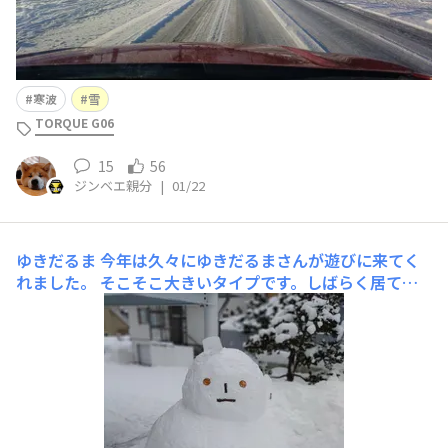
寒波
雪
TORQUE G06
15
56
ジンベエ親分
|
01/22
ゆきだるま
今年は久々にゆきだるまさんが遊びに来てく
れました。 そこそこ大きいタイプです。しばらく居てく
れるといいな〜 ちなみに数年前に来訪したゆきだるまさ
ん達 たくさん雪が降ると遊びに来てくれる白い妖精達で
した！