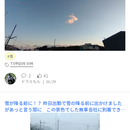
雪
TORQUE G06
2
41
ドラえもん
|
01/29
雪が降る前に！？
昨日出勤で雪の降る前に出かけました
があっと言う間に この景色でした無事会社に到着できま
したが日曜日のせいか雪道不慣れな方が多かったかな？