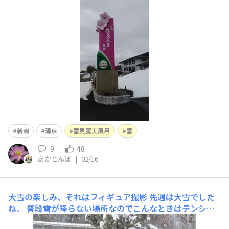
先々週あたりから休日出勤したりと忙しい日々でし
た。 で、しばしひとり時間を堪能。 ちょっと山あいの温
泉へ。 サウナに遠くの山の雪景色を見ながら♨️露天風呂
♨️で癒してきま
新潟
温泉
雪見露天風呂
雪
9
48
あかとんぼ
|
02/16
大雪の楽しみ、それはフィギュア撮影
先週は大雪でした
ね。 普段雪が降らない場所なのでこんなときはテンショ
ンが上がります。そして唐突に｢フィギュアの写真撮りた