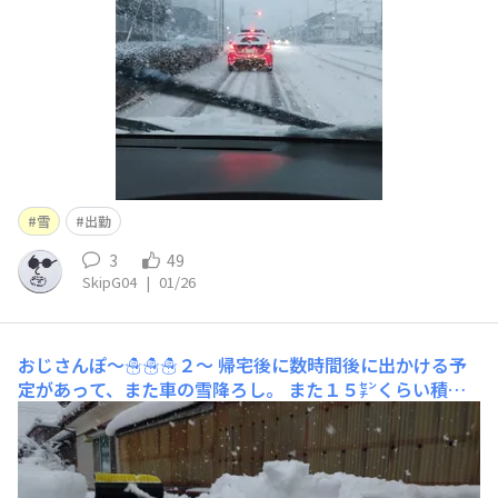
雪
出勤
3
49
SkipG04
|
01/26
おじさんぽ〜☃️☃️☃️２〜
帰宅後に数時間後に出かける予
定があって、また車の雪降ろし。 また１５㌢くらい積も
ってた。 天気予報もずっと☃️マーク。 明日、仕事休みで
良かったぁ〜 でも、しかし、ばってん、午前中に娘っ子
の歯医者の予約があるから、朝から除雪エキササイズ。