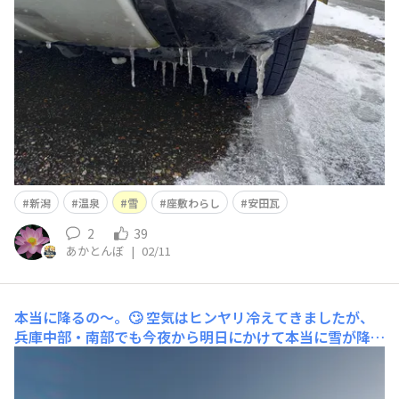
日間の雨や気温が高い天気でたいぶ少なくなりまし
た。 今季の雪はこれで終わりなのでしょうか。 で、寒い
中、娘っ子と温泉に行きま
新潟
温泉
雪
座敷わらし
安田瓦
2
39
あかとんぼ
|
02/11
本当に降るの〜。🙄
空気はヒンヤリ冷えてきましたが、
兵庫中部・南部でも今夜から明日にかけて本当に雪が降る
のかな〜。🙄