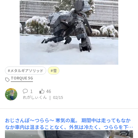
い...｣とオタクはこうなるのです。 どうせ撮るなら雪と所
縁があるとなお良いということでメタルギアソリッド4仕
様のメタルギアREXをパシャリ📸いいですねぇ。もう
メタルギアソリッド
雪
TORQUE 5G
1
46
れがしぃくん
|
02/15
おじさんぽ〜つらら〜
寒気の嵐。 期間中は走ってもなか
なか車内は温まることなく、外気は冷たく、つららを下げ
たまま、走行してました。 そんな新潟市内の雪はここ数