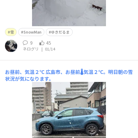
雪
SnowMan
ゆきだるま
9
45
ネログリ
|
01/14
お昼前、気温２℃
広島市、お昼前🌡️気温２℃。明日朝の雪
状況が気になります。