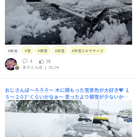
新潟
雪
積雪
除雪
除雪エキササイズ
4
38
あかとんぼ
|
01/24
おじさんぽ〜☃️☃️☃️〜
木に積もった雪景色が大好き💖 １
５〜２０㌢くらいかなぁ〜 思ったより積雪が少ないか
な。