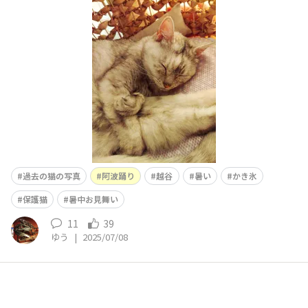
が次々と減ったり他の季節に開催されるようになりました
ね。 そんな中、埼玉は越谷で阿波踊りが開催されます。
踊らにゃソンソン♫
過去の猫の写真
阿波踊り
越谷
暑い
かき氷
保護猫
暑中お見舞い
11
39
ゆう
|
2025/07/08