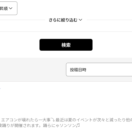
昇順
さらに絞り込む
検索
投稿日時

エアコンが壊れたら一大事⤵ 最近は夏のイベントが次々と減ったり他
阿波踊りが開催されます。踊らにゃソンソン♫