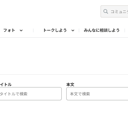
フォト
トークしよう
みんなに相談しよう
らせ
07公式サイト
TORQUEサークル
#フォトコンテスト「夏の思い出ワンシーン」
編集部のつぶやき（アーカイブ）
歴代モデル
【会員限定】ニュース
フォ
イトル
本文