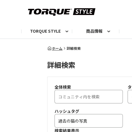
TORQUE STYLE
商品情報
お知らせ
TORQUEニュース
TORQUEフォト
自己紹介しよう
編集部の日常フォト
TORQUIZ【投票企画】
TORQUEトーク
G07エピソード投稿📸
よみもの
編集部からのおし
G
ホーム
詳細検索
詳細検索
全体検索
タ
ハッシュタグ
検索結果表示