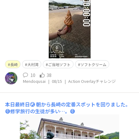
じ・・・）予定は未定 : 大村 を含む記事「はっきり言っ
て僕が今まで食べたアイスで一番
長崎
大村湾
ご当地ソフト
ソフトクリーム
10
38
Mendoqusai
|
08/15
|
Action Overlayチャレンジ
本日最終日🥲
朝から長崎の定番スポットを回りました。
😅修学旅行の生徒が多い…。😅