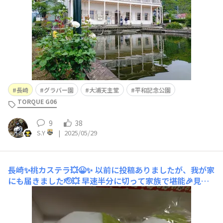
長崎
グラバー園
大浦天主堂
平和記念公園
TORQUE G06
9
38
S.Y
|
2025/05/29
長崎✨桃カステラ💥😀✨
以前に投稿ありましたが、我が家
にも届きました🫡💥 早速半分に切って家族で堪能🎉見た
目、上側しか砂糖が無いですが😀💦元々甘いのに、さら
に加糖‼️‼️ ビールでも甘いものが食べれる私でもヤバかっ
たです😱💧甘い‼️‼️ 明日の高血糖は確実です🫡💥