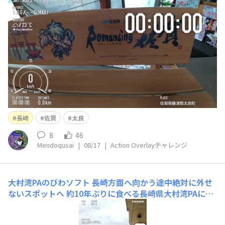
を受け 妻とどうするか話していた時に思い出したのがこ
のTorqueStyleのご当地グルメ企画でゐちこさ
長崎
佐賀
太良
8
46
Mendoqusai
|
08/17
|
Action Overlayチャレンジ
大村湾PAのびわソフト
長崎方面へ向かう途中絶対に外せ
ないスポットへ 約10年ぶりに食べる長崎県大村湾PAにあ
る「びわソフト」 実は14年前に初めて食べたときも感動
してブログに書いてました（なんなら天候がやばいのも同