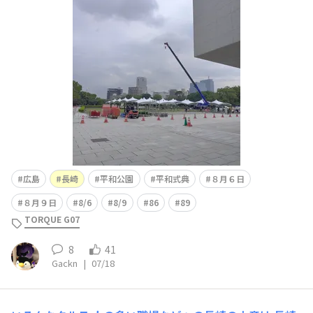
まれの私も、夏休みの8/6朝のテレビでなんで？わざわ
ざ？中継するのって思っていた。中学の修学旅行で長崎資
料館、展示内容は全く覚えていないが、平和に生活できて
いて良かったぁ、、、感じた。四
広島
長崎
平和公園
平和式典
８月６日
８月９日
8/6
8/9
86
89
TORQUE G07
8
41
Gackn
|
07/18