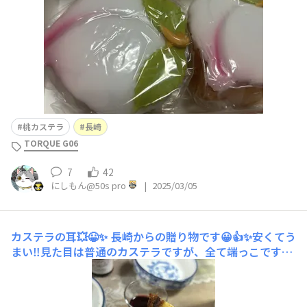
桃カステラ
長崎
TORQUE G06
7
42
にしもん@50s pro
|
2025/03/05
カステラの耳💥😀✨
長崎からの贈り物です😀👍✨安くてう
まい‼️見た目は普通のカステラですが、全て端っこです‼️
砂糖の塊が多い✨表には売ってない裏メニューのはずです
😀💦 形はまばらですが、普通以上に美味い‼️