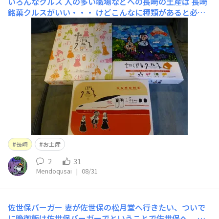
いろんなクルス
人の多い職場などへの長崎の土産は 長崎
銘菓クルスがいい・・・ けどこんなに種類があると必要
以上に買ってしまう 新幹線パッケージもありました
（´∀｀*）ｳﾌﾌ
長崎
お土産
2
31
Mendoqusai
|
08/31
佐世保バーガー
妻が佐世保の松月堂へ行きたい、ついで
に晩御飯は佐世保バーガーでということで佐世保へ 佐