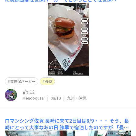
世保は次男が生まれる前・・・16年くらい前になるの
か・・・ 佐世保バーガーはものすごく美味しかった記憶
はあるのですが、さすがに当時はどの店で食べたか思い出
せませんでした。
佐世保バーガー
長崎
12
Mendoqusai
|
08/18
|
九州・沖縄
ロマンシング佐賀
長崎に来て2日目は8/9・・・ そう、長
崎にとって大事なあの日 諫早で宿泊したのですが 「長崎
市のほうは自由に動けないかもしれないよ」 という助言