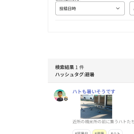
投稿日時
検索結果
1 件
ハッシュタグ:避暑
ハトも暑いそうです
近所の精米所の前に集うハトた
猛暑日
避暑
ハト