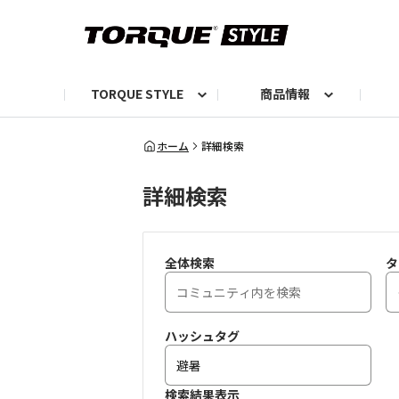
TORQUE STYLE
商品情報
お知らせ
TORQUEニュース
TORQUEフォト
自己紹介しよう
編集部の日常フォト
TORQUIZ【投票企画】
TORQUEトーク
G07エピソード投稿📸
よみもの
編集部からのおし
G
ホーム
詳細検索
詳細検索
全体検索
タ
ハッシュタグ
検索結果表示