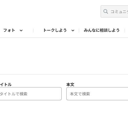
フォト
トークしよう
みんなに相談しよう
らせ
07公式サイト
TORQUEサークル
#フォトコンテスト「夏の思い出ワンシーン」
編集部のつぶやき（アーカイブ）
歴代モデル
【会員限定】ニュース
フォ
イトル
本文