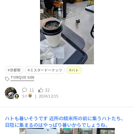
京都駅
ミスタードーナッツ
ハト
TORQUE G06
11
32
S.Y
|
2024/12/15
ハトも暑いそうです
近所の精米所の前に集うハトたち、
日陰に集まるのはやっぱり暑いからでしょうね。