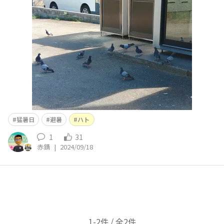
猛暑日
避暑
ハト
1
31
赤錆
|
2024/09/18
1-2件 / 全2件