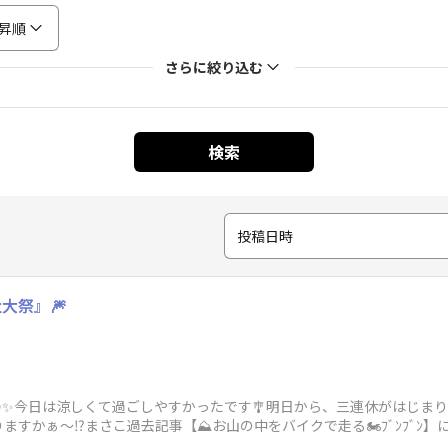
昇順
さらに絞り込む
検索
投稿日時
大祭』🎆
✨今日は涼しくて過ごしやすかったです🎐明日から、三連休がはじまりますね
すかぁ～⁉️まさこ過去記事【⛰️お山の中をバイクで走る🏍️ﾌﾞﾝﾌﾞﾝ