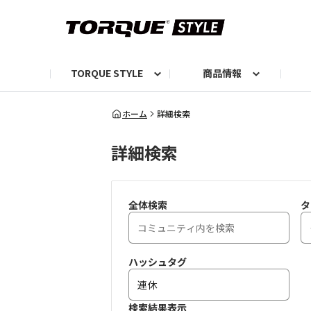
TORQUE STYLE
商品情報
お知らせ
TORQUEニュース
TORQUEフォト
自己紹介しよう
編集部の日常フォト
TORQUIZ【投票企画】
TORQUEトーク
G07エピソード投稿📸
よみもの
編集部からのおし
G
ホーム
詳細検索
詳細検索
全体検索
タ
ハッシュタグ
検索結果表示