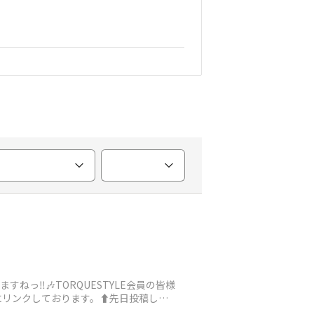
っ‼️🎶TORQUESTYLE会員の皆様
】にリンクしております。⬆️先日投稿した