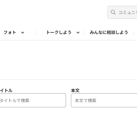
フォト
トークしよう
みんなに相談しよう
らせ
07公式サイト
TORQUEサークル
#フォトコンテスト「夏の思い出ワンシーン」
編集部のつぶやき（アーカイブ）
歴代モデル
【会員限定】ニュース
フォ
イトル
本文