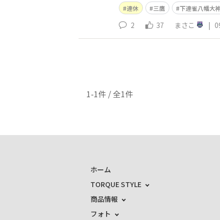
連休
三鷹
下連雀八幡大
2
37
まさこ
|
0
1-1件 / 全1件
ホーム
TORQUE STYLE
商品情報
フォト