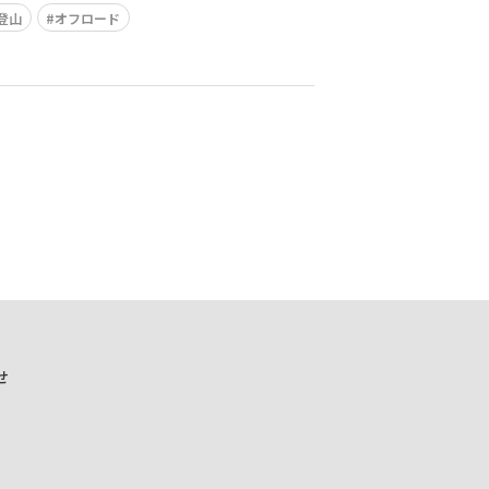
登山
オフロード
せ