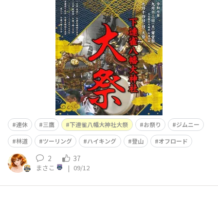
明日から、三連休がはじまりますねっ‼️🎶TORQUESTYLE
会員の皆様は、どこかお出掛けの予定はありますかぁ～⁉️
まさこ過去記事【⛰️お山の中をバイクで走る🏍️ﾌﾞﾝﾌﾞﾝ】
にリンクしております。⬆️先日投稿した記事のように、お
山
連休
三鷹
下連雀八幡大神社大祭
お祭り
ジムニー
林道
ツーリング
ハイキング
登山
オフロード
2
37
まさこ
|
09/12