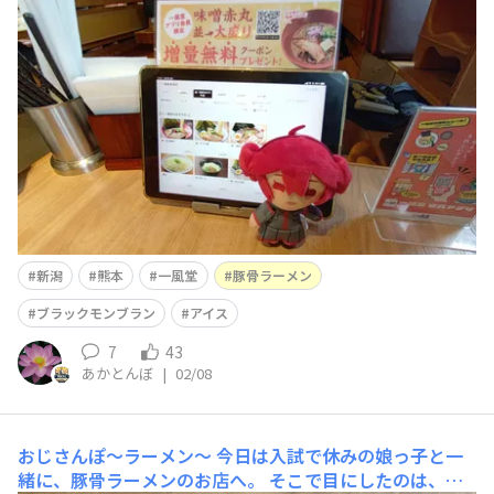
を頂きに行った帰りに。 娘っ子と。 娘っ子は帰熊した際
に、豚骨ラーメンを食べたのをきっかけに食べれるラーメ
ンの味が増えました。 なので、新潟で食べれる豚骨系の
ラー
新潟
熊本
一風堂
豚骨ラーメン
ブラックモンブラン
アイス
7
43
あかとんぼ
|
02/08
おじさんぽ〜ラーメン〜
今日は入試で休みの娘っ子と一
緒に、豚骨ラーメンのお店へ。 そこで目にしたのは、ス