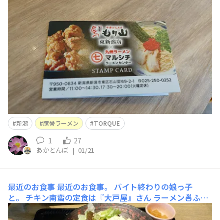
マホでTORQUEをお使いの他のお客様。 お仲間さんがい
て超嬉しい☺ 因みに赤いTORQUEでした。 このTORQUE
のサイト利用されている方なのかなぁ〜 そしてラーメン
新潟
豚骨ラーメン
TORQUE
1
27
あかとんぼ
|
01/21
最近のお食事
最近のお食事。 バイト終わりの娘っ子
と。 チキン南蛮の定食は『大戸屋』さん ラーメン🍜ふた
つは『マルシチラーメンセンター』の豚骨ラーメ
ン。 娘 → マー油の入った黒とんこつ 俺 → カレー