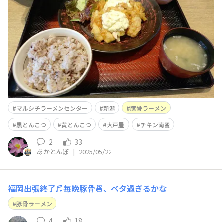
の入った黄とんこつ カレーの入ったとんこつラーメン、
マルシチラーメンセンター
新潟
豚骨ラーメン
黒とんこつ
黄とんこつ
大戸屋
チキン南蛮
2
33
あかとんぼ
|
2025/05/22
福岡出張終了♬毎晩豚骨🍜、ベタ過ぎるかな
豚骨ラーメン
4
18