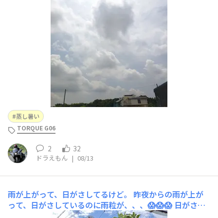
蒸し暑い
TORQUE G06
2
32
ドラえもん
|
08/13
雨が上がって、日がさしてるけど。
昨夜からの雨が上が
って、日がさしているのに雨粒が、、、😱😱😱 日がさし
て気温が上がって来たので、湿度が半端じゃない。😭 こ