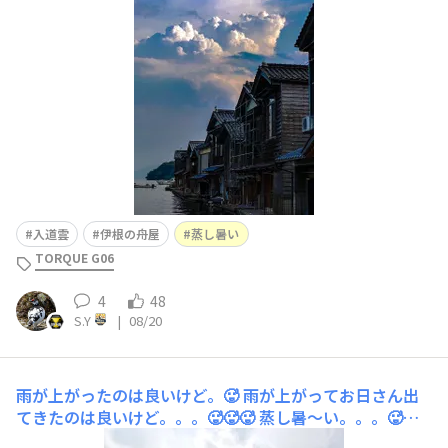
入道雲
伊根の舟屋
蒸し暑い
TORQUE G06
4
48
S.Y
|
08/20
雨が上がったのは良いけど。🥵
雨が上がってお日さん出
てきたのは良いけど。。。🥵🥵🥵 蒸し暑〜い。。。🥵🥵
🥵🥵 昨日までの雨で水がめの水位戻ったかな〜。🙄☺️🙄