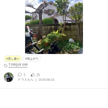
のあとショップまで行くけど、ハーフメッシュでは汗だく
になりそう。😅🤣😭😱😱😱
蒸し暑い
雨上がり
TORQUE G06
5
25
ドラえもん
|
2024/06/18