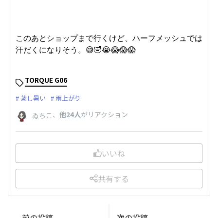
このあとショップまで行くけど、ハーフメッシュでは
汗だくになりそう。😅🤣😭😱😱😱
TORQUE G06
蒸し暑い
雨上がり
、
他24人
がリアクション
ゐちこ
いいね
共有する
前の投稿
次の投稿