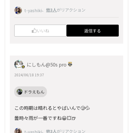
、
他3人
がリアクション
t-yashiki
いいね
返信する
にしもん@50s pro
2024/06/18 19:37
ドラえもん
この時期は晴れるとやばいんで🥲💦
曇時々雨が一番ですね😀💥🍺
、
他3人
がリアクション
t-yashiki