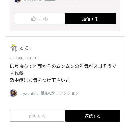
いいね
返信する
とにょ
2024/06/18 15:19
信号待ちで地面からのムンムンの熱気がスゴそうで
すね😅
熱中症にお気をつけ下さい🧃
、
他4人
がリアクション
t-yashiki
いいね
返信する