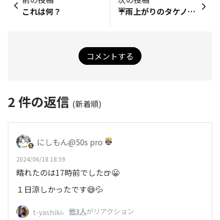
これは何？
☔雨上がりのタケノコ兄弟☀
コメントする
2
件の返信
(新着順)
にしもん@50s pro
2024/06/18 18:59
晴れたのは17時前でした🍺😀
１日涼しかったです😅💦
、
他3人
がリアクション
t-yashiki