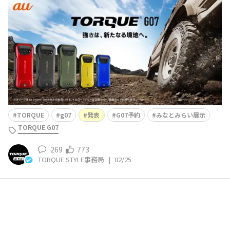
ーでお届けしてきた“NEW TORQUE”—— 「TORQUE G0
7」がついに発表です🎉その全貌をお届けします！！製品
ページ公開タップして製品ページを見る👆コミュニティの
声が現実に✨アクセサリーカバーの追加カラーは？ 第2
回ティザーで、アク
TORQUE
g07
発表
G07予約
みなとみらい展示
TORQUE G07
269
773
TORQUE STYLE事務局
|
02/25