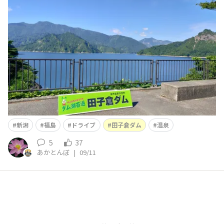
んやかんやでしばし、離れておりました。m(_ _)m で、
時を戻そう。 忘れ物の小銭入れを無事に手元に戻し、ち
ょっと行ってみたい道路を走れるところまで走ってみまし
た。 ダム湖百選にも
新潟
福島
ドライブ
田子倉ダム
温泉
5
37
あかとんぼ
|
09/11