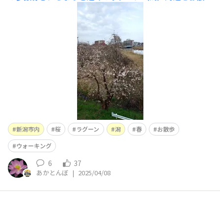
歩。 思ったより、咲き始めていました。 まだ朝方なの
で、ちょっと暗めの写真ですが、撮ってみました。 桜を
見下ろして撮れるポイントで撮りました。 早ければ、週
末辺りが満
新潟市内
桜
ラグーン
潟
春
お散歩
ウォーキング
6
37
あかとんぼ
|
2025/04/08