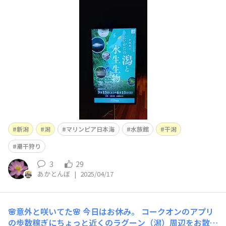
は毎年更新して、何度となく行った水族館。 まぁ〜子供
がいるからゆっくりは見れないけど、大好きな水族館にい
るだけでもそれなりに楽しんでいました。 で、まぁ〜今
後も行く機会が度々あるし
新潟
潟
マリンピア日本海
水族館
干潟
潮干狩り
3
29
あかとんぼ
|
2025/04/17
🌸意外と咲いてた🌸
今日はお休み。 コークオンのアプリ
の歩数稼ぎにちょっと近くのラグーン（潟）周辺をお散