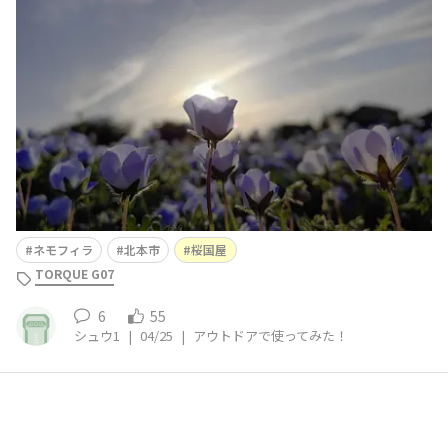
する■G07の評価は？(5点満点)▷⭐⭐⭐⭐⭐▷理由：■G07
を一言で表すと？アウトドア好きに向けたキャッチコピー
を教えて✨▷気兼ね無く使って■こんな人にTORQUEがお
すすめ！▷
ネモフィラ
北本市
桜国屋
TORQUE G07
6
55
シュウ1
|
04/25
|
アウトドアで使ってみた！