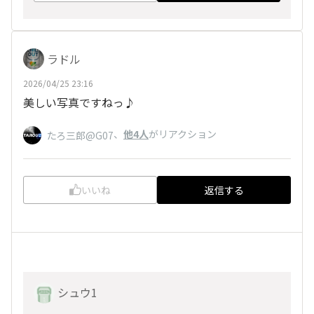
ラドル
2026/04/25 23:16
美しい写真ですねっ♪
、
他4人
がリアクション
たろ三郎@G07
いいね
返信する
シュウ1