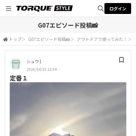
ログイン
全体検索
G07エピソード投稿📸
トップ
＞
G07エピソード投稿📸
＞
アウトドアで使ってみた！
＞
検索
シュウ1
2026/04/25 22:04
定番１