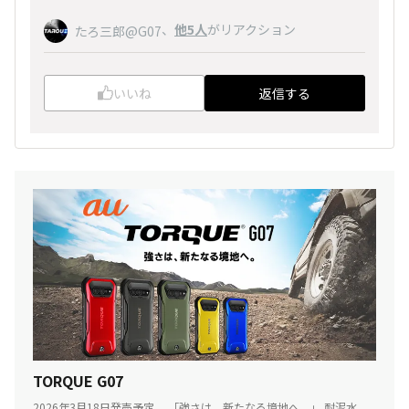
、
他5人
がリアクション
たろ三郎@G07
いいね
返信する
TORQUE G07
2026年3月18日発売予定。 「強さは、新たなる境地へ。」 耐泥水、