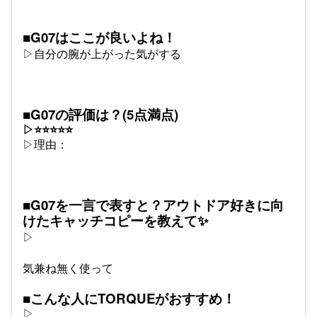
■G07はここが良いよね！
▷自分の腕が上がった気がする
■G07の評価は？(5点満点)
▷⭐⭐⭐⭐⭐
▷理由：
■G07を一言で表すと？アウトドア好きに向
けたキャッチコピーを教えて✨
▷
気兼ね無く使って
■こんな人にTORQUEがおすすめ！
▷