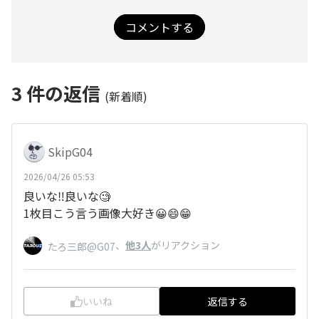
コメントする
3
件の返信
(新着順)
SkipG04
2026/04/26 05:53
良いな‼️良いな🧐
1枚目こう言う画像大好き😀😄😁
、
他3人
がリアクション
たろ三郎@G07
いいね
返信する