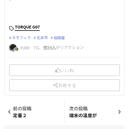
TORQUE G07
ネモフィラ
北本市
桜国屋
、
他54人
がリアクション
YUMI‐TG
いいね
共有する
前の投稿
次の投稿
定番２
端末の温度が