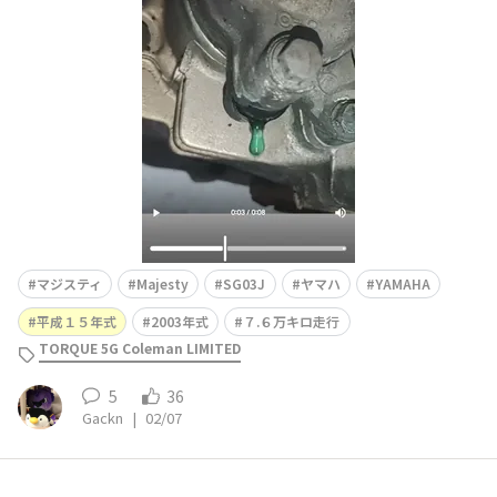
れ、💧止まったか！？と思っていたが、今朝みたらシッカ
リ💧漏れていました。 オイル減少も気になるし、冷却水
補充しながら様子見かな。
マジスティ
Majesty
SG03J
ヤマハ
YAMAHA
平成１５年式
2003年式
７.６万キロ走行
TORQUE 5G Coleman LIMITED
5
36
Gackn
|
02/07