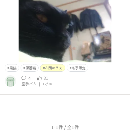
黒猫
保護猫
布団のうえ
冬季限定
4
31
空手バカ
|
12/28
1-1件 / 全1件