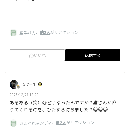
、
他2人
がリアクション
空手バカ
いいね
返信する
ＸZ−１
2025/12/28 13:20
あるある（笑）😆どうなったんですか？猫さんが降
りてくれるのを、ひたすら待ちました？😸😸😸
、
他2人
がリアクション
きまぐれダンディ