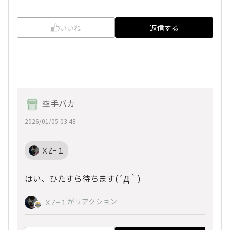
いいね
返信する
空手バカ
2026/01/05 03:48
ＸZ−１
はい、ひたすら待ちます(´Д｀)
がリアクション
ＸZ−１