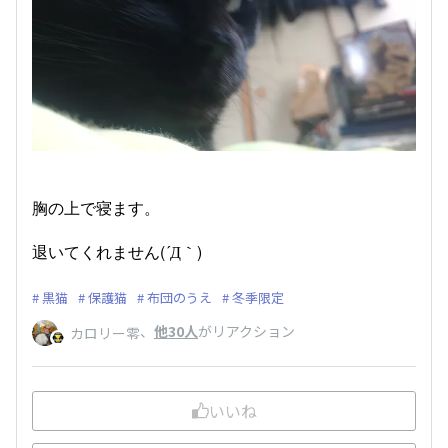
胸の上で寝ます。
退いてくれません(´Д｀)
黒猫
保護猫
布団のうえ
冬季限定
、
他30人
がリアクション
カロリー零
いいね