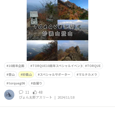
ら妙義山を縦走してきました。奥の院、ビビリ岩、背ビレ
岩、大のぞき下り、鷹戻しの核心部をずっとTORQUEを片
手に登りました。落としても、岩にガンガン当たっても雨
に濡れても全然へっちゃらのTORQUE(事実斜度のキツイ
鎖場では、TORQUEが岩
10周年企画
TORQUE10周年スペシャルイベント
TORQUE
登山
妙義山
スペシャルサポーター
マルチカメラ
torqueg06
自撮り
11
48
ぴょん太郎アスリート
|
2024/11/18