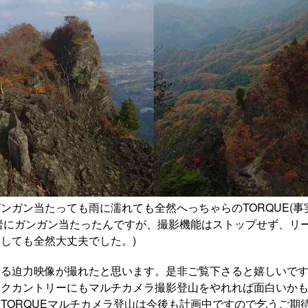
ンガン当たっても雨に濡れても全然へっちゃらのTORQUE(
が岩にガンガン当たったんですが、撮影機能はストップせず、リ
しても全然大丈夫でした。)
ある迫力映像が撮れたと思います。是非ご覧下さると嬉しいで
ックカントリーにもマルチカメラ撮影登山をやれれば面白いか
TORQUEマルチカメラ登山は今後も計画中ですので乞うご期