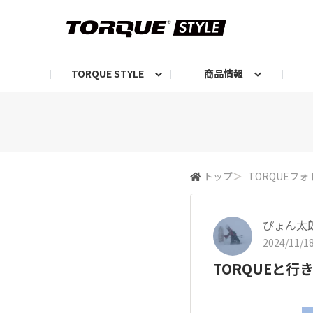
TORQUE STYLE
商品情報
お知らせ
TORQUEニュース
TORQUEフォト
自己紹介しよう
編集部の日常フォト
TORQUIZ【投票企画】
TORQUEトーク
G07エピソード投稿📸
よみもの
編集部からのおし
G
トップ
＞
TORQUEフォ
ぴょん太
2024/11/18
TORQUEと