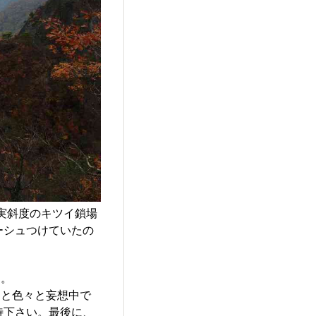
事実斜度のキツイ鎖場
ーシュつけていたの
す。
もと色々と妄想中で
待下さい。最後に、