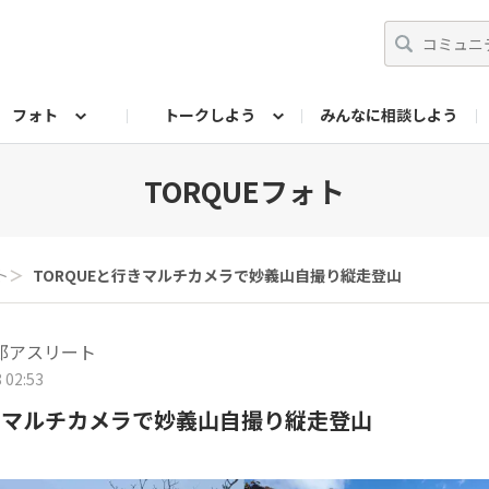
フォト
トークしよう
みんなに相談しよう
らせ
07公式サイト
TORQUEサークル
#フォトコンテスト「夏の思い出ワンシーン」
編集部のつぶやき（アーカイブ）
歴代モデル
【会員限定】ニュース
フォ
TORQUEフォト
ト
＞
TORQUEと行きマルチカメラで妙義山自撮り縦走登山
郎アスリート
 02:53
行きマルチカメラで妙義山自撮り縦走登山