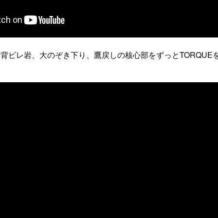
背ビレ岩、大のぞき下り、鷹戻しの核心部をずっとTORQUE